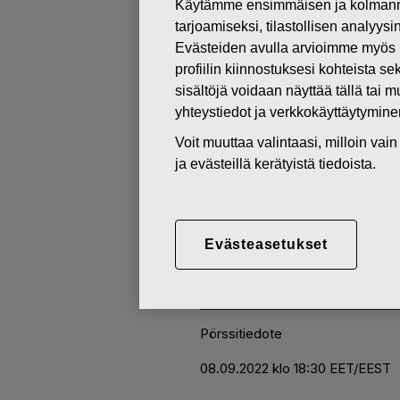
Käytämme ensimmäisen ja kolmanne
tarjoamiseksi, tilastollisen analyys
Evästeiden avulla arvioimme myös 
MUUTOKSET OMIEN OSAKKEI
profiilin kiinnostuksesi kohteista se
sisältöjä voidaan näyttää tällä tai 
08.09.2022
yhteystiedot ja verkkokäyttäytymin
FISKARS O
Voit muuttaa valintaasi, milloin va
ja evästeillä kerätyistä tiedoista.
HANKINTA 
Evästeasetukset
Fiskars Oyj Abp
Pörssitiedote
08.09.2022 klo 18:30 EET/EEST