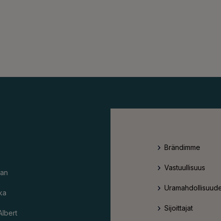
Brändimme
Vastuullisuus
an
Uramahdollisuude
ka
Sijoittajat
Albert