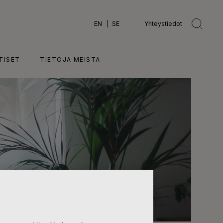
EN
SE
Yhteystiedot
TISET
TIETOJA MEISTÄ