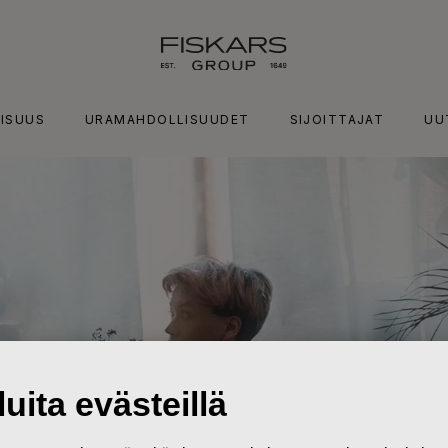
ISUUS
URAMAHDOLLISUUDET
SIJOITTAJAT
UU
uita evästeillä