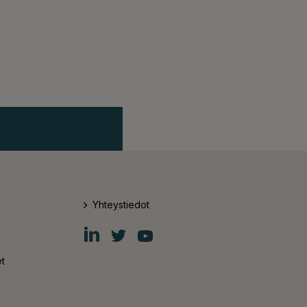
Yhteystiedot
Fiskars
Fiskars
Fiskars
Group
Group
Group
LinkedIn
Twitter
YouTube
t