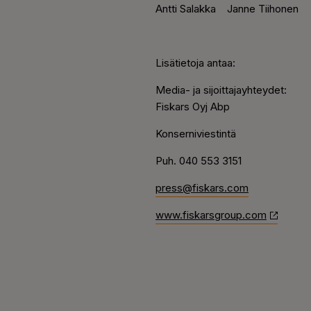
Antti Salakka
Janne Tiihonen
Lisätietoja antaa:
Media- ja sijoittajayhteydet:
Fiskars Oyj Abp
Konserniviestintä
Puh. 040 553 3151
press@fiskars.com
www.fiskarsgroup.com