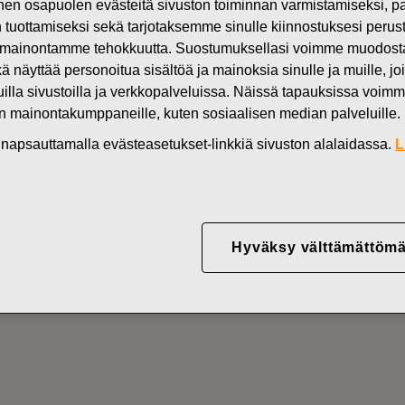
n osapuolen evästeitä sivuston toiminnan varmistamiseksi,
Uutiset
FIS
in tuottamiseksi sekä tarjotaksemme sinulle kiinnostuksesi perus
mainontamme tehokkuutta. Suostumuksellasi voimme muodostaa e
DEN OMISTUKSESSA
kä näyttää personoitua sisältöä ja mainoksia sinulle ja muille, joi
muilla sivustoilla ja verkkopalveluissa. Näissä tapauksissa voimme
en mainontakumppaneille, kuten sosiaalisen median palveluille.
YJ ABP:N OMIEN OSA
in napsauttamalla evästeasetukset-linkkiä sivuston alalaidassa.
L
08.09.2022
Hyväksy välttämättömä