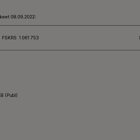
kkeet 08.09.2022:
FSKRS
1 061 753
B (Publ)