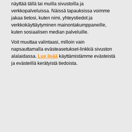
näyttää tällä tai muilla sivustoilla ja
09.08.2018
verkkopalveluissa. Näissä tapauksissa voimme
FISKARS OYJ ABP:N OMIEN
jakaa tietosi, kuten nimi, yhteystiedot ja
OSAKKEIDEN HANKINTA
verkkokäyttäytyminen mainontakumppaneille,
kuten sosiaalisen median palveluille.
09.08.2018
Voit muuttaa valintaasi, milloin vain
napsauttamalla evästeasetukset-linkkiä sivuston
alalaidassa.
Lue lisää
käyttämistämme evästeistä
Fiskars Oyj Abp
ILMOITUS
ja evästeillä kerätyistä tiedoista.
09.08.2018 klo 18:30 EEST
FISKARS OYJ ABP:N OMIEN OSAKKEIDEN HANKINTA
09.08.2018