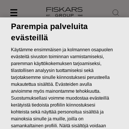
Skip
to
content
Parempia palveluita
evästeillä
Käytämme ensimmäisen ja kolmannen osapuolen
evästeitä sivuston toiminnan varmistamiseksi,
paremman käyttökokemuksen tarjoamiseksi,
tilastollisen analyysin tuottamiseksi sekä
tarjotaksemme sinulle kiinnostuksesi perusteella
mukautettua sisältöä. Evästeiden avulla
arvioimme myös mainontamme tehokkuutta.
Suostumuksellasi voimme muodostaa evästeillä
Uutiset
FISKARS OYJ ABP:N OMIEN OSAKKEIDEN
HANKINTA 09.08.2018
kerätyistä tiedoista profiilin kiinnostuksesi
kohteista sekä näyttää personoitua sisältöä ja
MUUTOKSET OMIEN OSAKKEIDEN OMISTUKSESSA
mainoksia sinulle ja muille, joilla on
samankaltainen profiili. Näitä sisältöjä voidaan