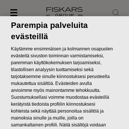
Skip
to
content
Parempia palveluita
evästeillä
Käytämme ensimmäisen ja kolmannen osapuolen
evästeitä sivuston toiminnan varmistamiseksi,
paremman käyttökokemuksen tarjoamiseksi,
tilastollisen analyysin tuottamiseksi sekä
tarjotaksemme sinulle kiinnostuksesi perusteella
mukautettua sisältöä. Evästeiden avulla
arvioimme myös mainontamme tehokkuutta.
Suostumuksellasi voimme muodostaa evästeillä
Uutiset
FISKARS OYJ ABP:N OMIEN OSAKKEIDEN
kerätyistä tiedoista profiilin kiinnostuksesi
HANKINTA 10.03.2022
kohteista sekä näyttää personoitua sisältöä ja
MUUTOKSET OMIEN OSAKKEIDEN OMISTUKSESSA
mainoksia sinulle ja muille, joilla on
samankaltainen profiili. Näitä sisältöjä voidaan