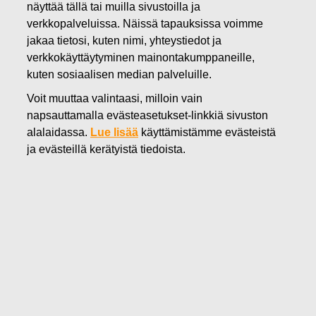
näyttää tällä tai muilla sivustoilla ja
10.03.2022
verkkopalveluissa. Näissä tapauksissa voimme
FISKARS OYJ ABP:N OMIEN
jakaa tietosi, kuten nimi, yhteystiedot ja
verkkokäyttäytyminen mainontakumppaneille,
OSAKKEIDEN HANKINTA
kuten sosiaalisen median palveluille.
10.03.2022
Voit muuttaa valintaasi, milloin vain
napsauttamalla evästeasetukset-linkkiä sivuston
alalaidassa.
Lue lisää
käyttämistämme evästeistä
Fiskars Oyj Abp
ja evästeillä kerätyistä tiedoista.
Pörssitiedote
10.03.2022 klo 18:30 EET/EEST
FISKARS OYJ ABP:N OMIEN OSAKKEIDEN HANKINTA
10.03.2022