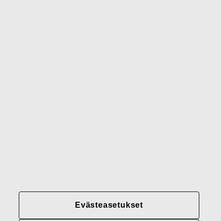
Wedgwood
Royal Doulton
Waterford
Rörstrand
Gerber
Brändimme
Yhteystiedot
Fiskars
Fiskars
Fiskars
Vastuullisuus
Group
Group
Group
LinkedIn
Twitter
YouTube
Uramahdollisuudet
Sijoittajat
Uutiset
Tietoja meistä
Evästeasetukset
Fiskars Groupin