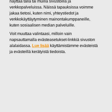
näyttää tällä tai muilla sivustoilla ja
10.09.2018
verkkopalveluissa. Näissä tapauksissa voimme
FISKARS OYJ ABP:N OMIEN
jakaa tietosi, kuten nimi, yhteystiedot ja
verkkokäyttäytyminen mainontakumppaneille,
OSAKKEIDEN HANKINTA
kuten sosiaalisen median palveluille.
10.09.2018
Voit muuttaa valintaasi, milloin vain
napsauttamalla evästeasetukset-linkkiä sivuston
alalaidassa.
Lue lisää
käyttämistämme evästeistä
FISKARS OYJ ABP:N OMIEN OSAKKEIDEN HANKINTA
ja evästeillä kerätyistä tiedoista.
10.09.2018
Päivämäärä
10.09.2018
Pörssikauppa
Osto
Osakelaji
FSKRS
Osakemäärä
1 500
kpl