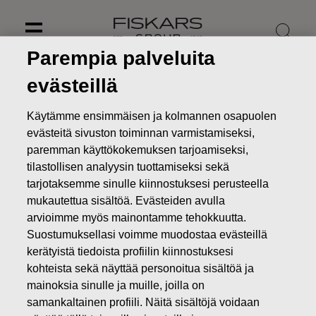
Skip
to
content
Parempia palveluita
evästeillä
Käytämme ensimmäisen ja kolmannen osapuolen
evästeitä sivuston toiminnan varmistamiseksi,
paremman käyttökokemuksen tarjoamiseksi,
tilastollisen analyysin tuottamiseksi sekä
tarjotaksemme sinulle kiinnostuksesi perusteella
mukautettua sisältöä. Evästeiden avulla
arvioimme myös mainontamme tehokkuutta.
Suostumuksellasi voimme muodostaa evästeillä
Uutiset
FISKARS OYJ ABP:N OMIEN OSAKKEIDEN
kerätyistä tiedoista profiilin kiinnostuksesi
HANKINTA 10.09.2018
kohteista sekä näyttää personoitua sisältöä ja
mainoksia sinulle ja muille, joilla on
MUUTOKSET OMIEN OSAKKEIDEN OMISTUKSESSA
samankaltainen profiili. Näitä sisältöjä voidaan