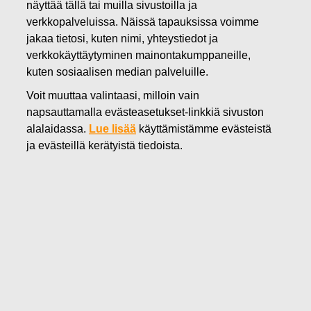
näyttää tällä tai muilla sivustoilla ja
11.11.2019
verkkopalveluissa. Näissä tapauksissa voimme
FISKARS OYJ ABP:N OMIEN
jakaa tietosi, kuten nimi, yhteystiedot ja
verkkokäyttäytyminen mainontakumppaneille,
OSAKKEIDEN HANKINTA
kuten sosiaalisen median palveluille.
11.11.2019
Voit muuttaa valintaasi, milloin vain
napsauttamalla evästeasetukset-linkkiä sivuston
alalaidassa.
Lue lisää
käyttämistämme evästeistä
Fiskars Oyj Abp
ILMOITUS
ja evästeillä kerätyistä tiedoista.
11.11.2019 klo 18:30 EET/EEST
FISKARS OYJ ABP:N OMIEN OSAKKEIDEN HANKINTA
11.11.2019
Päivämäärä
11.11.2019
Pörssikauppa
Osto