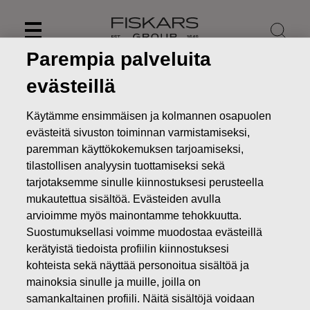
Skip
to
content
Parempia palveluita
evästeillä
Käytämme ensimmäisen ja kolmannen osapuolen
evästeitä sivuston toiminnan varmistamiseksi,
paremman käyttökokemuksen tarjoamiseksi,
tilastollisen analyysin tuottamiseksi sekä
tarjotaksemme sinulle kiinnostuksesi perusteella
mukautettua sisältöä. Evästeiden avulla
arvioimme myös mainontamme tehokkuutta.
Suostumuksellasi voimme muodostaa evästeillä
Uutiset
FISKARS OYJ ABP:N OMIEN OSAKKEIDEN
kerätyistä tiedoista profiilin kiinnostuksesi
HANKINTA 11.11.2019
kohteista sekä näyttää personoitua sisältöä ja
MUUTOKSET OMIEN OSAKKEIDEN OMISTUKSESSA
mainoksia sinulle ja muille, joilla on
samankaltainen profiili. Näitä sisältöjä voidaan