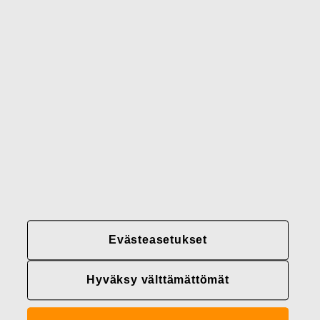
Gerber
Brändimme
Yhteystiedot
Fiskars
Fiskars
Fiskars
Vastuullisuus
Group
Group
Group
LinkedIn
Twitter
YouTube
Uramahdollisuudet
Sijoittajat
Uutiset
Tietoja meistä
Evästeasetukset
Fiskars Groupin
tietosuojakäytännöt
Hyväksy välttämättömät
Evästeasetukset