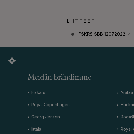
LIITTEET
FSKRS SBB 12072022
Meidän brändimme
Fiskars
Arabia
Royal Copenhagen
Hackm
Georg Jensen
Rogaš
Iittala
Royal 