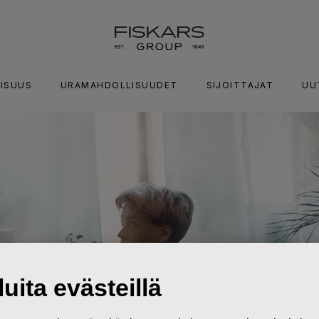
ISUUS
URAMAHDOLLISUUDET
SIJOITTAJAT
UU
uita evästeillä