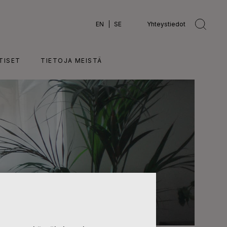
EN
SE
Yhteystiedot
TISET
TIETOJA MEISTÄ