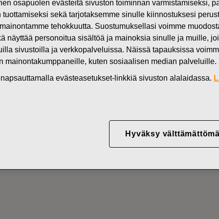
n osapuolen evästeitä sivuston toiminnan varmistamiseksi,
Uutiset
FI
in tuottamiseksi sekä tarjotaksemme sinulle kiinnostuksesi perus
mainontamme tehokkuutta. Suostumuksellasi voimme muodostaa e
DEN OMISTUKSESSA
kä näyttää personoitua sisältöä ja mainoksia sinulle ja muille, joi
muilla sivustoilla ja verkkopalveluissa. Näissä tapauksissa voimme
en mainontakumppaneille, kuten sosiaalisen median palveluille.
YJ ABP:N OMIEN OSA
in napsauttamalla evästeasetukset-linkkiä sivuston alalaidassa.
L
12.07.2022
Hyväksy välttämättömä