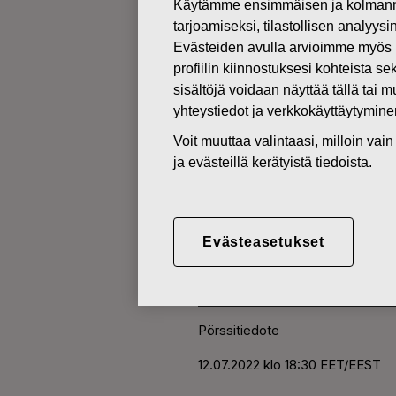
Käytämme ensimmäisen ja kolmanne
tarjoamiseksi, tilastollisen analyys
Evästeiden avulla arvioimme myös 
MUUTOKSET OMIEN OSAKKEI
profiilin kiinnostuksesi kohteista se
sisältöjä voidaan näyttää tällä tai 
12.07.2022
yhteystiedot ja verkkokäyttäytymin
FISKARS O
Voit muuttaa valintaasi, milloin va
ja evästeillä kerätyistä tiedoista.
HANKINTA 
Evästeasetukset
Fiskars Oyj Abp
Pörssitiedote
12.07.2022 klo 18:30 EET/EEST