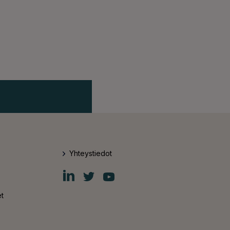
Yhteystiedot
Fiskars
Fiskars
Fiskars
Group
Group
Group
LinkedIn
Twitter
YouTube
t