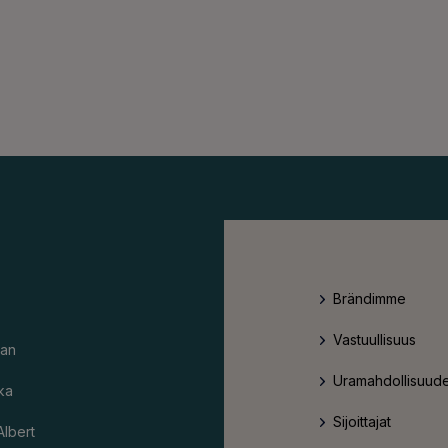
Brändimme
Vastuullisuus
an
Uramahdollisuude
ka
Sijoittajat
Albert