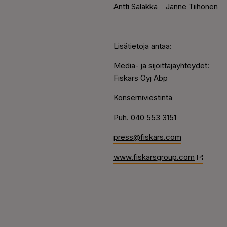
Antti Salakka
Janne Tiihonen
Lisätietoja antaa:
Media- ja sijoittajayhteydet:
Fiskars Oyj Abp
Konserniviestintä
Puh. 040 553 3151
press@fiskars.com
www.fiskarsgroup.com