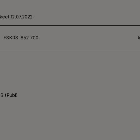
keet 12.07.2022:
FSKRS
852 700
k
B (Publ)