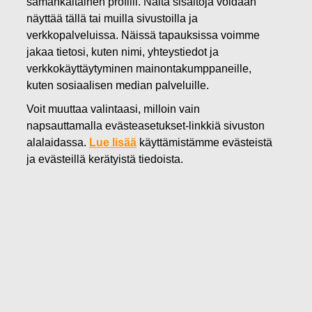
samankaltainen profiili. Näitä sisältöjä voidaan
13.07.2022
näyttää tällä tai muilla sivustoilla ja
FISKARS OYJ ABP:N OMIEN
verkkopalveluissa. Näissä tapauksissa voimme
jakaa tietosi, kuten nimi, yhteystiedot ja
OSAKKEIDEN HANKINTA
verkkokäyttäytyminen mainontakumppaneille,
13.07.2022
kuten sosiaalisen median palveluille.
Voit muuttaa valintaasi, milloin vain
napsauttamalla evästeasetukset-linkkiä sivuston
alalaidassa.
Lue lisää
käyttämistämme evästeistä
Fiskars Oyj Abp
ja evästeillä kerätyistä tiedoista.
Pörssitiedote
13.07.2022 klo 18:30 EET/EEST
FISKARS OYJ ABP:N OMIEN OSAKKEIDEN HANKINTA
13.07.2022