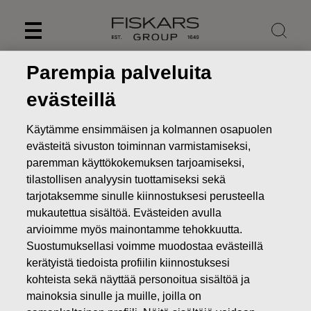
Skip
to
content
Parempia palveluita
evästeillä
Käytämme ensimmäisen ja kolmannen osapuolen
evästeitä sivuston toiminnan varmistamiseksi,
paremman käyttökokemuksen tarjoamiseksi,
tilastollisen analyysin tuottamiseksi sekä
tarjotaksemme sinulle kiinnostuksesi perusteella
mukautettua sisältöä. Evästeiden avulla
arvioimme myös mainontamme tehokkuutta.
Uutiset
FISKARS OYJ ABP:N OMIEN OSAKKEIDEN
Suostumuksellasi voimme muodostaa evästeillä
HANKINTA 13.07.2022
kerätyistä tiedoista profiilin kiinnostuksesi
kohteista sekä näyttää personoitua sisältöä ja
MUUTOKSET OMIEN OSAKKEIDEN OMISTUKSESSA
mainoksia sinulle ja muille, joilla on