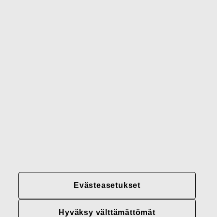
Waterford
Rörstrand
Gerber
Brändimme
Yhteystiedot
Fiskars
Fiskars
Fiskars
Vastuullisuus
Group
Group
Group
LinkedIn
Twitter
YouTube
Uramahdollisuudet
Sijoittajat
Uutiset
Tietoja meistä
Evästeasetukset
Fiskars Groupin
tietosuojakäytännöt
Hyväksy välttämättömät