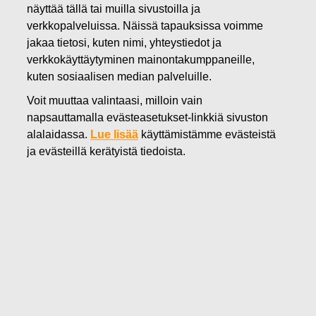
näyttää tällä tai muilla sivustoilla ja
14.08.2018
verkkopalveluissa. Näissä tapauksissa voimme
FISKARS OYJ ABP:N OMIEN
jakaa tietosi, kuten nimi, yhteystiedot ja
OSAKKEIDEN HANKINTA
verkkokäyttäytyminen mainontakumppaneille,
kuten sosiaalisen median palveluille.
14.08.2018
Voit muuttaa valintaasi, milloin vain
napsauttamalla evästeasetukset-linkkiä sivuston
alalaidassa.
Lue lisää
käyttämistämme evästeistä
Fiskars Oyj Abp
ILMOITUS
ja evästeillä kerätyistä tiedoista.
14.08.2018 klo 18:30 EEST
FISKARS OYJ ABP:N OMIEN OSAKKEIDEN HANKINTA
14.08.2018