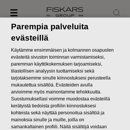
Skip
to
content
Parempia palveluita
evästeillä
Käytämme ensimmäisen ja kolmannen osapuolen
evästeitä sivuston toiminnan varmistamiseksi,
paremman käyttökokemuksen tarjoamiseksi,
tilastollisen analyysin tuottamiseksi sekä
tarjotaksemme sinulle kiinnostuksesi perusteella
mukautettua sisältöä. Evästeiden avulla
arvioimme myös mainontamme tehokkuutta.
Suostumuksellasi voimme muodostaa evästeillä
Uutiset
FISKARS OYJ ABP:N OMIEN OSAKKEIDEN
HANKINTA 14.08.2018
kerätyistä tiedoista profiilin kiinnostuksesi
kohteista sekä näyttää personoitua sisältöä ja
MUUTOKSET OMIEN OSAKKEIDEN OMISTUKSESSA
mainoksia sinulle ja muille, joilla on
samankaltainen profiili. Näitä sisältöjä voidaan