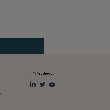
Yhteystiedot
Fiskars
Fiskars
Fiskars
Group
Group
Group
LinkedIn
Twitter
YouTube
t