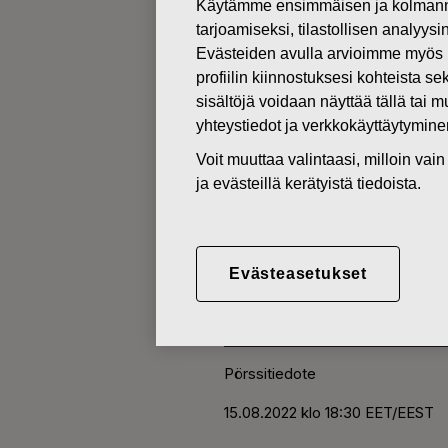
Käytämme ensimmäisen ja kolmanne
tarjoamiseksi, tilastollisen analyys
Evästeiden avulla arvioimme myös 
MUUTOKSET OMIEN OSAKKEI
profiilin kiinnostuksesi kohteista se
sisältöjä voidaan näyttää tällä tai 
15.08.2022
yhteystiedot ja verkkokäyttäytymin
FISKARS O
Voit muuttaa valintaasi, milloin va
ja evästeillä kerätyistä tiedoista.
HANKINTA 
Evästeasetukset
Fiskars Oyj Abp
Pörssitiedote
15.08.2022
klo 18:30 EET/EEST