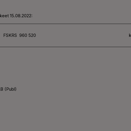
keet 15.08.2022:
FSKRS
960 520
k
B (Publ)