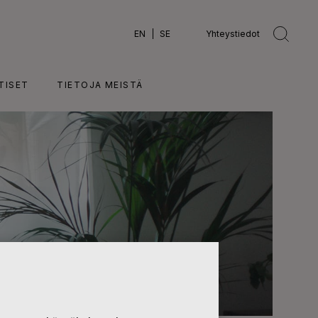
EN
SE
Yhteystiedot
TISET
TIETOJA MEISTÄ