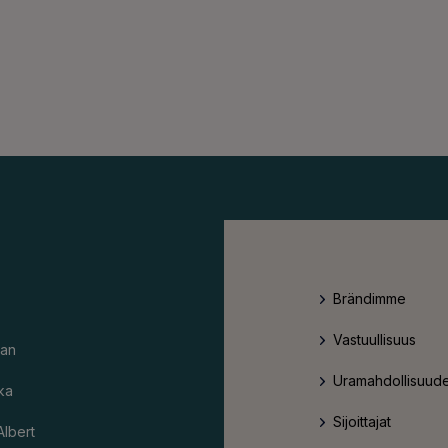
Brändimme
Vastuullisuus
an
Uramahdollisuude
ka
Sijoittajat
Albert