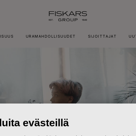
ISUUS
URAMAHDOLLISUUDET
SIJOITTAJAT
UU
uita evästeillä