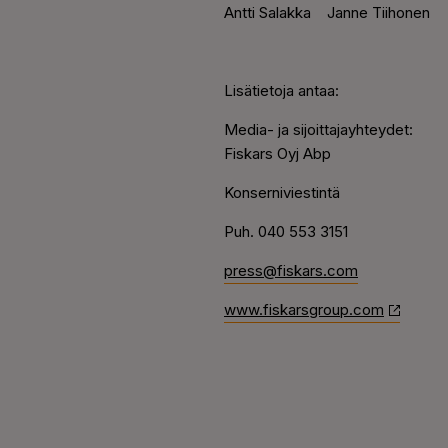
Antti Salakka
Janne Tiihonen
Lisätietoja antaa:
Media- ja sijoittajayhteydet:
Fiskars Oyj Abp
Konserniviestintä
Puh. 040 553 3151
press@fiskars.com
www.fiskarsgroup.com