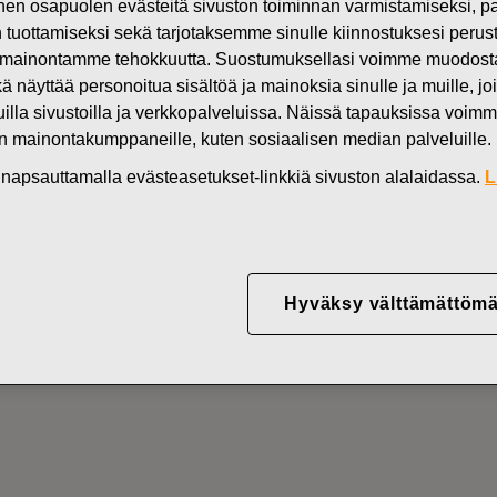
n osapuolen evästeitä sivuston toiminnan varmistamiseksi,
Uutiset
FI
in tuottamiseksi sekä tarjotaksemme sinulle kiinnostuksesi perus
mainontamme tehokkuutta. Suostumuksellasi voimme muodostaa e
DEN OMISTUKSESSA
kä näyttää personoitua sisältöä ja mainoksia sinulle ja muille, joi
muilla sivustoilla ja verkkopalveluissa. Näissä tapauksissa voimme
en mainontakumppaneille, kuten sosiaalisen median palveluille.
YJ ABP:N OMIEN OSA
in napsauttamalla evästeasetukset-linkkiä sivuston alalaidassa.
L
15.08.2022
Hyväksy välttämättömä