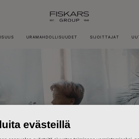
ISUUS
URAMAHDOLLISUUDET
SIJOITTAJAT
UU
uita evästeillä