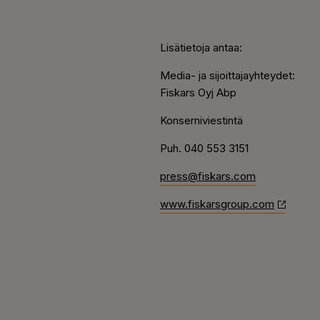
Lisätietoja antaa:
Media- ja sijoittajayhteydet:
Fiskars Oyj Abp
Konserniviestintä
Puh. 040 553 3151
press@fiskars.com
www.fiskarsgroup.com