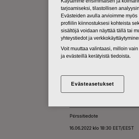
Käytämme ensimmäisen ja kolmanne
tarjoamiseksi, tilastollisen analyys
Evästeiden avulla arvioimme myös 
MUUTOKSET OMIEN OSAKKEI
profiilin kiinnostuksesi kohteista se
sisältöjä voidaan näyttää tällä tai 
yhteystiedot ja verkkokäyttäytymin
16.06.2022
FISKARS O
Voit muuttaa valintaasi, milloin va
ja evästeillä kerätyistä tiedoista.
HANKINTA 
Evästeasetukset
Fiskars Oyj Abp
Pörssitiedote
16.06.2022 klo 18:30 EET/EEST