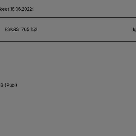
keet 16.06.2022:
FSKRS
765 152
k
B (Publ)