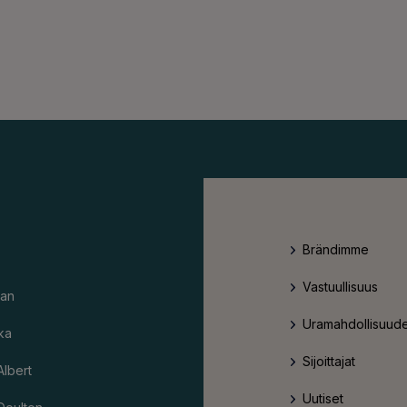
Brändimme
Vastuullisuus
an
Uramahdollisuude
ka
Sijoittajat
Albert
Uutiset