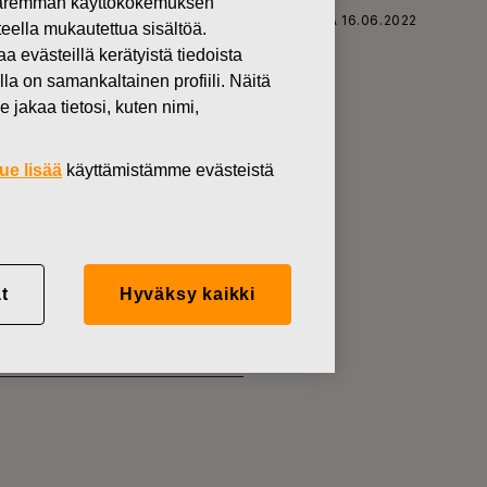
 paremman käyttökokemuksen
SKARS OYJ ABP:N OMIEN OSAKKEIDEN HANKINTA 16.06.2022
teella mukautettua sisältöä.
västeillä kerätyistä tiedoista
lla on samankaltainen profiili. Näitä
 jakaa tietosi, kuten nimi,
KKEIDEN
ue lisää
käyttämistämme evästeistä
t
Hyväksy kaikki