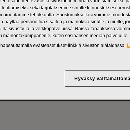
n osapuolen evästeitä sivuston toiminnan varmistamiseksi,
Uutiset
FI
in tuottamiseksi sekä tarjotaksemme sinulle kiinnostuksesi perus
mainontamme tehokkuutta. Suostumuksellasi voimme muodostaa e
DEN OMISTUKSESSA
kä näyttää personoitua sisältöä ja mainoksia sinulle ja muille, joi
muilla sivustoilla ja verkkopalveluissa. Näissä tapauksissa voimme
en mainontakumppaneille, kuten sosiaalisen median palveluille.
YJ ABP:N OMIEN OSA
in napsauttamalla evästeasetukset-linkkiä sivuston alalaidassa.
L
16.06.2022
Hyväksy välttämättömä