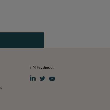
Yhteystiedot
Fiskars
Fiskars
Fiskars
Group
Group
Group
LinkedIn
Twitter
YouTube
t