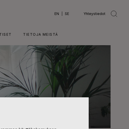
EN
SE
Yhteystiedot
TISET
TIETOJA MEISTÄ