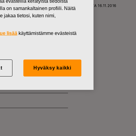
västeillä kerätyistä tiedoista
ISKARS OYJ ABP:N OMIEN OSAKKEIDEN HANKINTA 16.11.2016
lla on samankaltainen profiili. Näitä
 jakaa tietosi, kuten nimi,
ue lisää
käyttämistämme evästeistä
KKEIDEN
t
Hyväksy kaikki