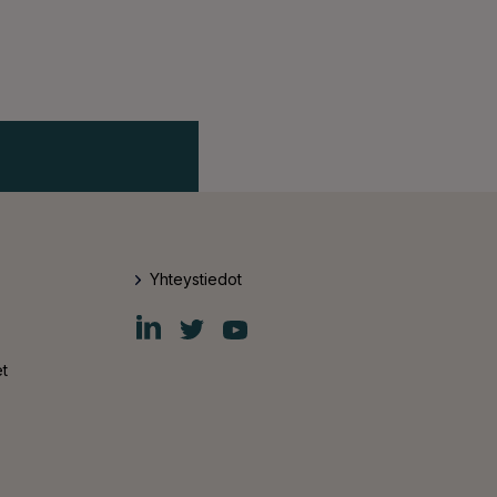
Yhteystiedot
Fiskars
Fiskars
Fiskars
Group
Group
Group
LinkedIn
Twitter
YouTube
t