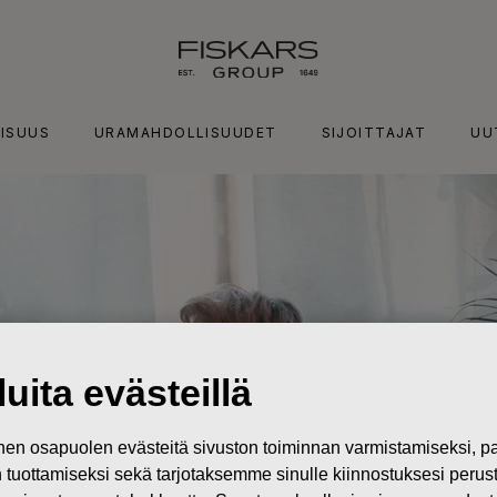
ISUUS
URAMAHDOLLISUUDET
SIJOITTAJAT
UU
uita evästeillä
n osapuolen evästeitä sivuston toiminnan varmistamiseksi,
in tuottamiseksi sekä tarjotaksemme sinulle kiinnostuksesi perus