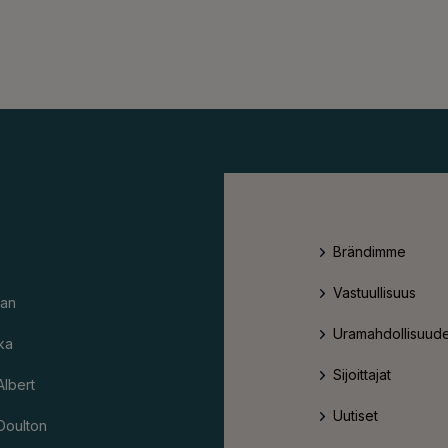
Brändimme
Vastuullisuus
an
Uramahdollisuude
ka
Sijoittajat
Albert
Uutiset
Doulton