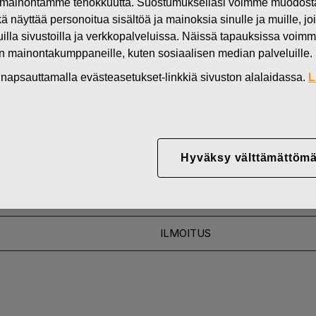
mainontamme tehokkuutta. Suostumuksellasi voimme muodostaa e
Uutiset
F
kä näyttää personoitua sisältöä ja mainoksia sinulle ja muille, joi
muilla sivustoilla ja verkkopalveluissa. Näissä tapauksissa voimme
DEN OMISTUKSESSA
en mainontakumppaneille, kuten sosiaalisen median palveluille.
in napsauttamalla evästeasetukset-linkkiä sivuston alalaidassa.
L
YJ ABP:N OMIEN OSA
16.11.2016
Hyväksy välttämättömä
ILMOITUS