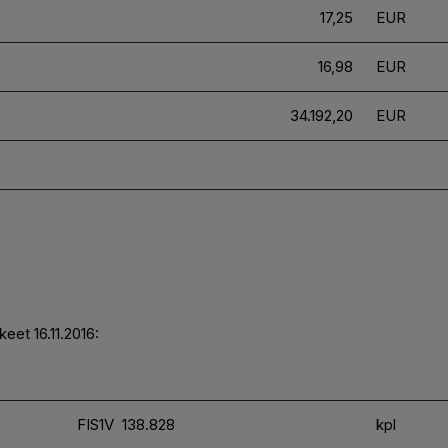
17,25
EUR
16,98
EUR
34.192,20
EUR
eet 16.11.2016:
FIS1V 138.828
kpl