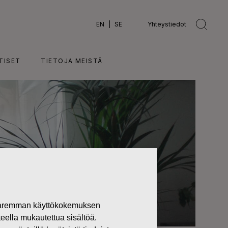
EN
SE
Yhteystiedot
TISET
TIETOJA MEISTÄ
 paremman käyttökokemuksen
teella mukautettua sisältöä.