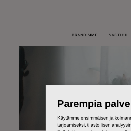
Skip
to
content
BRÄNDIMME
VASTUULL
Parempia palvel
Käytämme ensimmäisen ja kolmanne
tarjoamiseksi, tilastollisen analyys