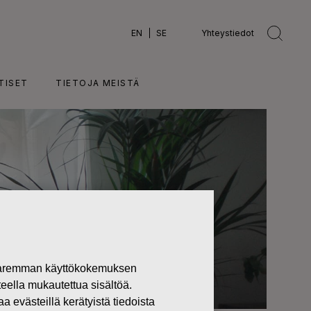
EN
SE
Yhteystiedot
TISET
TIETOJA MEISTÄ
 paremman käyttökokemuksen
teella mukautettua sisältöä.
västeillä kerätyistä tiedoista