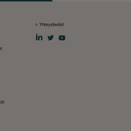
Yhteystiedot
Fiskars
Fiskars
Fiskars
Group
Group
Group
LinkedIn
Twitter
YouTube
t
nöt