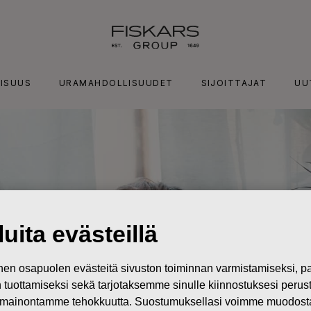
ISUUS
URAMAHDOLLISUUDET
SIJOITTAJAT
UU
uita evästeillä
n osapuolen evästeitä sivuston toiminnan varmistamiseksi,
in tuottamiseksi sekä tarjotaksemme sinulle kiinnostuksesi perus
mainontamme tehokkuutta. Suostumuksellasi voimme muodostaa e