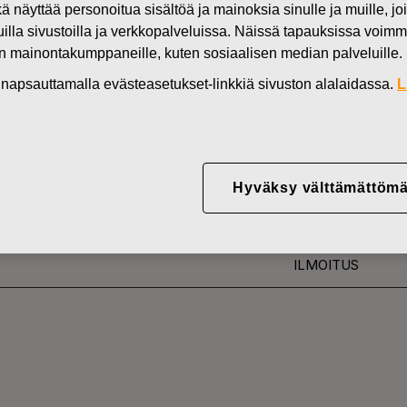
kä näyttää personoitua sisältöä ja mainoksia sinulle ja muille, joi
Uutiset
FI
muilla sivustoilla ja verkkopalveluissa. Näissä tapauksissa voimme
en mainontakumppaneille, kuten sosiaalisen median palveluille.
DEN OMISTUKSESSA
in napsauttamalla evästeasetukset-linkkiä sivuston alalaidassa.
L
YJ ABP:N OMIEN OSA
17.05.2018
Hyväksy välttämättömä
ILMOITUS