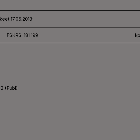
keet 17.05.2018:
FSKRS 181 199
kp
B (Publ)