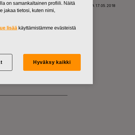
lla on samankaltainen profiili. Näitä
SKARS OYJ ABP:N OMIEN OSAKKEIDEN HANKINTA 17.05.2018
 jakaa tietosi, kuten nimi,
ue lisää
käyttämistämme evästeistä
KKEIDEN
t
Hyväksy kaikki