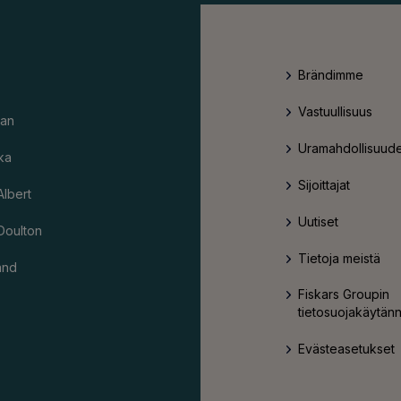
Brändimme
Vastuullisuus
an
Uramahdollisuude
ka
Sijoittajat
Albert
Uutiset
Doulton
Tietoja meistä
and
Fiskars Groupin
tietosuojakäytän
Evästeasetukset