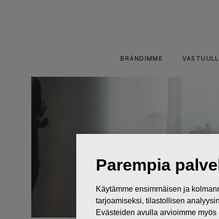
Skip
to
content
BRÄNDIMME
VASTUULL
Parempia palvel
Käytämme ensimmäisen ja kolmanne
tarjoamiseksi, tilastollisen analyys
Evästeiden avulla arvioimme myös 