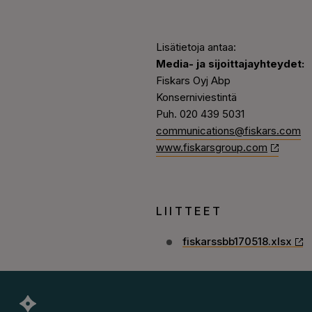
Lisätietoja antaa:
Media- ja sijoittajayhteydet:
Fiskars Oyj Abp
Konserniviestintä
Puh. 020 439 5031
communications@fiskars.com
www.fiskarsgroup.com
LIITTEET
fiskarssbb170518.xlsx