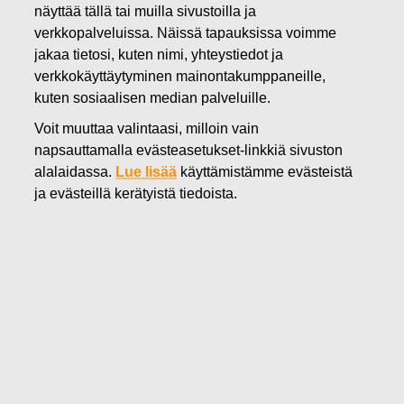
näyttää tällä tai muilla sivustoilla ja
17.08.2018
verkkopalveluissa. Näissä tapauksissa voimme
FISKARS OYJ ABP:N OMIEN
jakaa tietosi, kuten nimi, yhteystiedot ja
OSAKKEIDEN HANKINTA
verkkokäyttäytyminen mainontakumppaneille,
kuten sosiaalisen median palveluille.
17.08.2018
Voit muuttaa valintaasi, milloin vain
napsauttamalla evästeasetukset-linkkiä sivuston
alalaidassa.
Lue lisää
käyttämistämme evästeistä
Fiskars Oyj Abp
ILMOITUS
ja evästeillä kerätyistä tiedoista.
17.08.2018 klo 18:30 EEST
FISKARS OYJ ABP:N OMIEN OSAKKEIDEN HANKINTA
17.08.2018