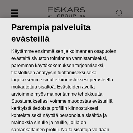
Skip
to
content
Parempia palveluita
evästeillä
Käytämme ensimmäisen ja kolmannen osapuolen
evästeitä sivuston toiminnan varmistamiseksi,
paremman käyttökokemuksen tarjoamiseksi,
tilastollisen analyysin tuottamiseksi sekä
tarjotaksemme sinulle kiinnostuksesi perusteella
mukautettua sisältöä. Evästeiden avulla
arvioimme myös mainontamme tehokkuutta.
Suostumuksellasi voimme muodostaa evästeillä
Uutiset
FISKARS OYJ ABP:N OMIEN OSAKKEIDEN
HANKINTA 17.08.2018
kerätyistä tiedoista profiilin kiinnostuksesi
kohteista sekä näyttää personoitua sisältöä ja
MUUTOKSET OMIEN OSAKKEIDEN OMISTUKSESSA
mainoksia sinulle ja muille, joilla on
samankaltainen profiili. Näitä sisältöjä voidaan