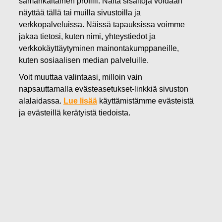
samankaltainen profiili. Näitä sisältöjä voidaan
19.05.2022
näyttää tällä tai muilla sivustoilla ja
FISKARS OYJ ABP:N OMIEN
verkkopalveluissa. Näissä tapauksissa voimme
jakaa tietosi, kuten nimi, yhteystiedot ja
OSAKKEIDEN HANKINTA
verkkokäyttäytyminen mainontakumppaneille,
kuten sosiaalisen median palveluille.
19.05.2022
Voit muuttaa valintaasi, milloin vain
napsauttamalla evästeasetukset-linkkiä sivuston
alalaidassa.
Lue lisää
käyttämistämme evästeistä
Fiskars Oyj Abp
ja evästeillä kerätyistä tiedoista.
Pörssitiedote
19.05.2022 klo 18:30 EET/EEST
FISKARS OYJ ABP:N OMIEN OSAKKEIDEN HANKINTA
19.05.2022