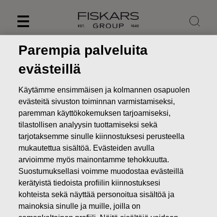
Skip
to
content
Parempia palveluita
evästeillä
Käytämme ensimmäisen ja kolmannen osapuolen
evästeitä sivuston toiminnan varmistamiseksi,
paremman käyttökokemuksen tarjoamiseksi,
tilastollisen analyysin tuottamiseksi sekä
tarjotaksemme sinulle kiinnostuksesi perusteella
mukautettua sisältöä. Evästeiden avulla
arvioimme myös mainontamme tehokkuutta.
Uutiset
FISKARS OYJ ABP:N OMIEN OSAKKEIDEN
Suostumuksellasi voimme muodostaa evästeillä
HANKINTA 19.05.2022
kerätyistä tiedoista profiilin kiinnostuksesi
kohteista sekä näyttää personoitua sisältöä ja
MUUTOKSET OMIEN OSAKKEIDEN OMISTUKSESSA
mainoksia sinulle ja muille, joilla on