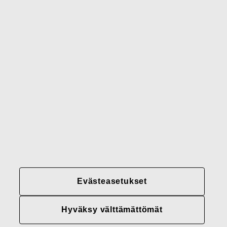
Gerber
Brändimme
Yhteystiedot
Fiskars
Fiskars
Fiskars
Vastuullisuus
Group
Group
Group
LinkedIn
Twitter
YouTube
Uramahdollisuudet
Sijoittajat
Uutiset
Tietoja meistä
Evästeasetukset
Fiskars Groupin
tietosuojakäytännöt
Hyväksy välttämättömät
Evästeasetukset