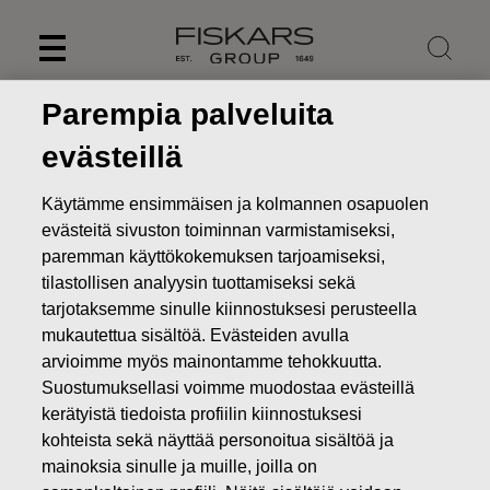
Skip
to
content
Parempia palveluita
evästeillä
Käytämme ensimmäisen ja kolmannen osapuolen
evästeitä sivuston toiminnan varmistamiseksi,
paremman käyttökokemuksen tarjoamiseksi,
tilastollisen analyysin tuottamiseksi sekä
tarjotaksemme sinulle kiinnostuksesi perusteella
mukautettua sisältöä. Evästeiden avulla
arvioimme myös mainontamme tehokkuutta.
Uutiset
FISKARS OYJ ABP:N OMIEN OSAKKEIDEN
Suostumuksellasi voimme muodostaa evästeillä
HANKINTA 19.08.2022
kerätyistä tiedoista profiilin kiinnostuksesi
kohteista sekä näyttää personoitua sisältöä ja
MUUTOKSET OMIEN OSAKKEIDEN OMISTUKSESSA
mainoksia sinulle ja muille, joilla on