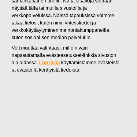
samankaltainen profiili. Näitä sisältöjä voidaan
19.08.2022
näyttää tällä tai muilla sivustoilla ja
FISKARS OYJ ABP:N OMIEN
verkkopalveluissa. Näissä tapauksissa voimme
jakaa tietosi, kuten nimi, yhteystiedot ja
OSAKKEIDEN HANKINTA
verkkokäyttäytyminen mainontakumppaneille,
19.08.2022
kuten sosiaalisen median palveluille.
Voit muuttaa valintaasi, milloin vain
napsauttamalla evästeasetukset-linkkiä sivuston
alalaidassa.
Lue lisää
käyttämistämme evästeistä
Fiskars Oyj Abp
ja evästeillä kerätyistä tiedoista.
Pörssitiedote
19.08.2022
klo 18:30 EET/EEST
FISKARS OYJ ABP:N OMIEN OSAKKEIDEN HANKINTA
19.08.2022