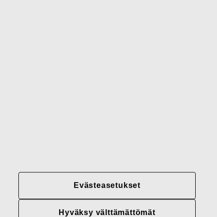
Waterford
Rörstrand
Gerber
Brändimme
Yhteystiedot
Fiskars
Fiskars
Fiskars
Vastuullisuus
Group
Group
Group
LinkedIn
Twitter
YouTube
Uramahdollisuudet
Sijoittajat
Uutiset
Tietoja meistä
Evästeasetukset
Fiskars Groupin
tietosuojakäytännöt
Hyväksy välttämättömät