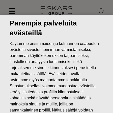
Skip
to
content
Parempia palveluita
evästeillä
Käytämme ensimmäisen ja kolmannen osapuolen
evästeitä sivuston toiminnan varmistamiseksi,
paremman käyttökokemuksen tarjoamiseksi,
tilastollisen analyysin tuottamiseksi sekä
tarjotaksemme sinulle kiinnostuksesi perusteella
mukautettua sisältöä. Evästeiden avulla
arvioimme myös mainontamme tehokkuutta.
Suostumuksellasi voimme muodostaa evästeillä
Uutiset
FISKARS OYJ ABP:N OMIEN OSAKKEIDEN
HANKINTA 20.06.2018
kerätyistä tiedoista profiilin kiinnostuksesi
kohteista sekä näyttää personoitua sisältöä ja
MUUTOKSET OMIEN OSAKKEIDEN OMISTUKSESSA
mainoksia sinulle ja muille, joilla on
samankaltainen profiili. Näitä sisältöjä voidaan