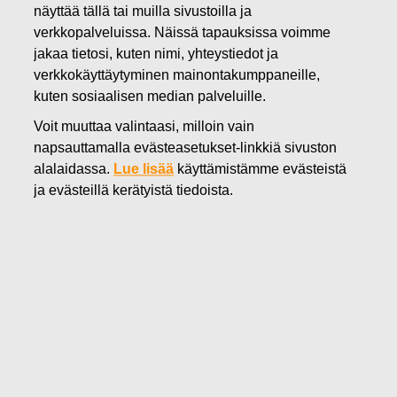
näyttää tällä tai muilla sivustoilla ja
20.06.2018
verkkopalveluissa. Näissä tapauksissa voimme
FISKARS OYJ ABP:N OMIEN
jakaa tietosi, kuten nimi, yhteystiedot ja
OSAKKEIDEN HANKINTA
verkkokäyttäytyminen mainontakumppaneille,
kuten sosiaalisen median palveluille.
20.06.2018
Voit muuttaa valintaasi, milloin vain
napsauttamalla evästeasetukset-linkkiä sivuston
alalaidassa.
Lue lisää
käyttämistämme evästeistä
Fiskars Oyj Abp
ILMOITUS
ja evästeillä kerätyistä tiedoista.
20.06.2018 klo 18:30 EEST
FISKARS OYJ ABP:N OMIEN OSAKKEIDEN HANKINTA
20.06.2018