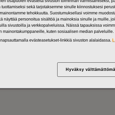
n osapuolen evästeitä sivuston toiminnan varmistamiseksi,
Uutiset
FI
in tuottamiseksi sekä tarjotaksemme sinulle kiinnostuksesi perus
mainontamme tehokkuutta. Suostumuksellasi voimme muodostaa e
DEN OMISTUKSESSA
kä näyttää personoitua sisältöä ja mainoksia sinulle ja muille, joi
muilla sivustoilla ja verkkopalveluissa. Näissä tapauksissa voimme
en mainontakumppaneille, kuten sosiaalisen median palveluille.
YJ ABP:N OMIEN OSA
in napsauttamalla evästeasetukset-linkkiä sivuston alalaidassa.
L
22.04.2022
Hyväksy välttämättömä