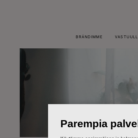
Skip
to
content
BRÄNDIMME
VASTUULL
Parempia palvel