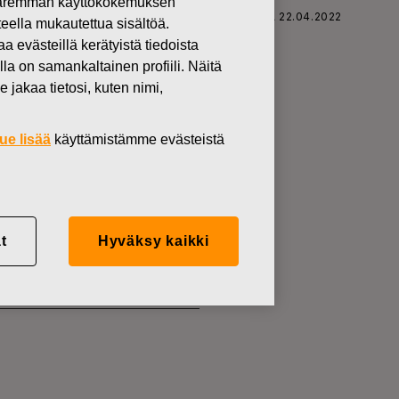
 paremman käyttökokemuksen
SKARS OYJ ABP:N OMIEN OSAKKEIDEN HANKINTA 22.04.2022
teella mukautettua sisältöä.
västeillä kerätyistä tiedoista
lla on samankaltainen profiili. Näitä
 jakaa tietosi, kuten nimi,
KKEIDEN
ue lisää
käyttämistämme evästeistä
t
Hyväksy kaikki