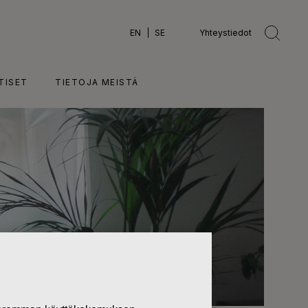
EN
SE
Yhteystiedot
TISET
TIETOJA MEISTÄ