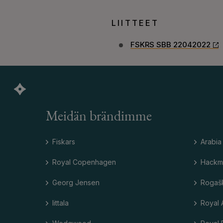
LIITTEET
FSKRS SBB 22042022
Meidän brändimme
Fiskars
Arabia
Royal Copenhagen
Hackm
Georg Jensen
Rogaš
Iittala
Royal 