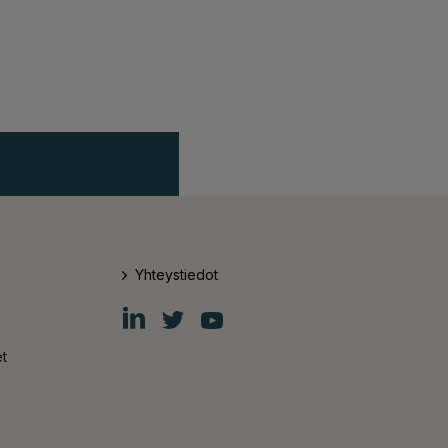
Yhteystiedot
Fiskars
Fiskars
Fiskars
Group
Group
Group
LinkedIn
Twitter
YouTube
t