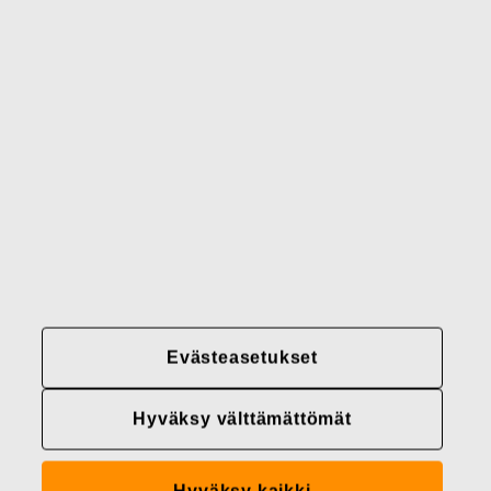
Brändimme
Yhteystiedot
Fiskars
Fiskars
Fiskars
Vastuullisuus
Group
Group
Group
LinkedIn
Twitter
YouTube
Uramahdollisuudet
Sijoittajat
Uutiset
Tietoja meistä
Evästeasetukset
Fiskars Groupin
tietosuojakäytännöt
Hyväksy välttämättömät
Evästeasetukset
Hyväksy kaikki