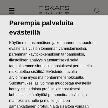
Skip
to
content
Parempia palveluita
evästeillä
Käytämme ensimmäisen ja kolmannen osapuolen
evästeitä sivuston toiminnan varmistamiseksi,
paremman käyttökokemuksen tarjoamiseksi,
tilastollisen analyysin tuottamiseksi sekä
tarjotaksemme sinulle kiinnostuksesi perusteella
mukautettua sisältöä. Evästeiden avulla
arvioimme myös mainontamme tehokkuutta.
Suostumuksellasi voimme muodostaa evästeillä
Uutiset
FISKARS OYJ ABP:N OMIEN OSAKKEIDEN
HANKINTA 22.09.2016
kerätyistä tiedoista profiilin kiinnostuksesi
kohteista sekä näyttää personoitua sisältöä ja
MUUTOKSET OMIEN OSAKKEIDEN OMISTUKSESSA
mainoksia sinulle ja muille, joilla on
samankaltainen profiili. Näitä sisältöjä voidaan