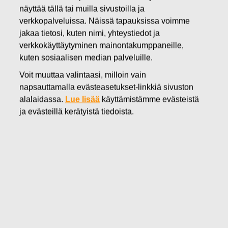
näyttää tällä tai muilla sivustoilla ja
22.09.2016
verkkopalveluissa. Näissä tapauksissa voimme
FISKARS OYJ ABP:N OMIEN
jakaa tietosi, kuten nimi, yhteystiedot ja
OSAKKEIDEN HANKINTA
verkkokäyttäytyminen mainontakumppaneille,
kuten sosiaalisen median palveluille.
22.09.2016
Voit muuttaa valintaasi, milloin vain
napsauttamalla evästeasetukset-linkkiä sivuston
alalaidassa.
Lue lisää
käyttämistämme evästeistä
ja evästeillä kerätyistä tiedoista.
Fiskars Oyj Abp
ILMOITUS
22.09.2016 klo 18:30