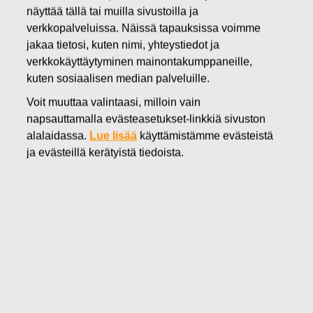
näyttää tällä tai muilla sivustoilla ja
23.12.2016
verkkopalveluissa. Näissä tapauksissa voimme
FISKARS OYJ ABP:N OMIEN
jakaa tietosi, kuten nimi, yhteystiedot ja
OSAKKEIDEN HANKINTA
verkkokäyttäytyminen mainontakumppaneille,
kuten sosiaalisen median palveluille.
23.12.2016
Voit muuttaa valintaasi, milloin vain
napsauttamalla evästeasetukset-linkkiä sivuston
alalaidassa.
Lue lisää
käyttämistämme evästeistä
ja evästeillä kerätyistä tiedoista.
Fiskars Oyj Abp
ILMOITUS
23.12.2016 klo 18:30