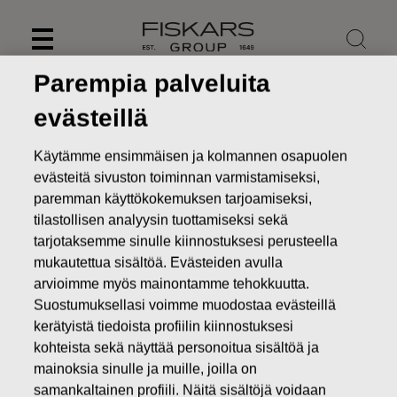
Skip
to
content
Parempia palveluita
evästeillä
Käytämme ensimmäisen ja kolmannen osapuolen
evästeitä sivuston toiminnan varmistamiseksi,
paremman käyttökokemuksen tarjoamiseksi,
tilastollisen analyysin tuottamiseksi sekä
tarjotaksemme sinulle kiinnostuksesi perusteella
mukautettua sisältöä. Evästeiden avulla
arvioimme myös mainontamme tehokkuutta.
Suostumuksellasi voimme muodostaa evästeillä
Uutiset
FISKARS OYJ ABP:N OMIEN OSAKKEIDEN
HANKINTA 23.12.2016
kerätyistä tiedoista profiilin kiinnostuksesi
kohteista sekä näyttää personoitua sisältöä ja
MUUTOKSET OMIEN OSAKKEIDEN OMISTUKSESSA
mainoksia sinulle ja muille, joilla on
samankaltainen profiili. Näitä sisältöjä voidaan