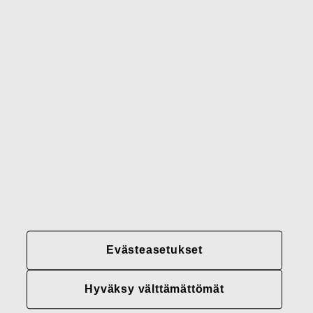
Gerber
Brändimme
Yhteystiedot
Fiskars
Fiskars
Fiskars
Vastuullisuus
Group
Group
Group
LinkedIn
Twitter
YouTube
Uramahdollisuudet
Sijoittajat
Uutiset
Tietoja meistä
Evästeasetukset
Fiskars Groupin
tietosuojakäytännöt
Hyväksy välttämättömät
Evästeasetukset