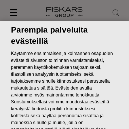
Skip
to
content
Parempia palveluita
evästeillä
Käytämme ensimmäisen ja kolmannen osapuolen
evästeitä sivuston toiminnan varmistamiseksi,
paremman käyttökokemuksen tarjoamiseksi,
tilastollisen analyysin tuottamiseksi sekä
tarjotaksemme sinulle kiinnostuksesi perusteella
mukautettua sisältöä. Evästeiden avulla
arvioimme myös mainontamme tehokkuutta.
Uutiset
FISKARS OYJ ABP:N OMIEN OSAKKEIDEN
Suostumuksellasi voimme muodostaa evästeillä
HANKINTA 25.05.2022
kerätyistä tiedoista profiilin kiinnostuksesi
kohteista sekä näyttää personoitua sisältöä ja
MUUTOKSET OMIEN OSAKKEIDEN OMISTUKSESSA
mainoksia sinulle ja muille, joilla on