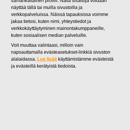
samankaltainen profiili. Näitä sisältöjä voidaan
25.05.2022
näyttää tällä tai muilla sivustoilla ja
FISKARS OYJ ABP:N OMIEN
verkkopalveluissa. Näissä tapauksissa voimme
jakaa tietosi, kuten nimi, yhteystiedot ja
OSAKKEIDEN HANKINTA
verkkokäyttäytyminen mainontakumppaneille,
kuten sosiaalisen median palveluille.
25.05.2022
Voit muuttaa valintaasi, milloin vain
napsauttamalla evästeasetukset-linkkiä sivuston
alalaidassa.
Lue lisää
käyttämistämme evästeistä
Fiskars Oyj Abp
ja evästeillä kerätyistä tiedoista.
Pörssitiedote
25.05.2022 klo 18:30 EET/EEST
FISKARS OYJ ABP:N OMIEN OSAKKEIDEN HANKINTA
25.05.2022