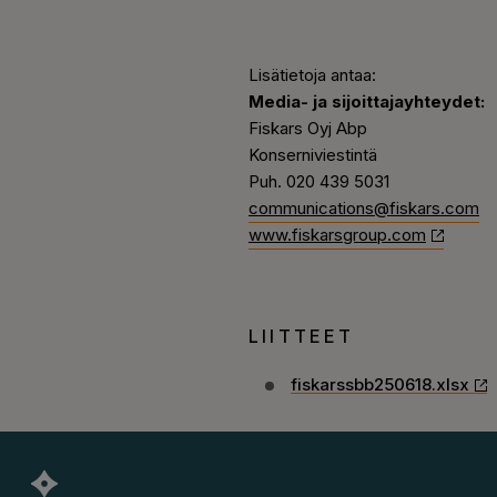
Lisätietoja antaa:
Media- ja sijoittajayhteydet:
Fiskars Oyj Abp
Konserniviestintä
Puh. 020 439 5031
communications@fiskars.com
www.fiskarsgroup.com
LIITTEET
fiskarssbb250618.xlsx