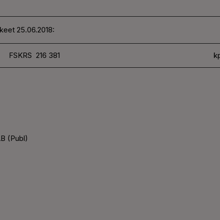
keet 25.06.2018:
FSKRS 216 381
k
B (Publ)