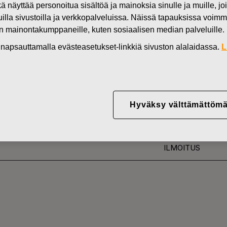
kä näyttää personoitua sisältöä ja mainoksia sinulle ja muille, joi
Uutiset
FI
muilla sivustoilla ja verkkopalveluissa. Näissä tapauksissa voimme
en mainontakumppaneille, kuten sosiaalisen median palveluille.
DEN OMISTUKSESSA
in napsauttamalla evästeasetukset-linkkiä sivuston alalaidassa.
L
YJ ABP:N OMIEN OSA
25.06.2018
Hyväksy välttämättömä
ILMOITUS