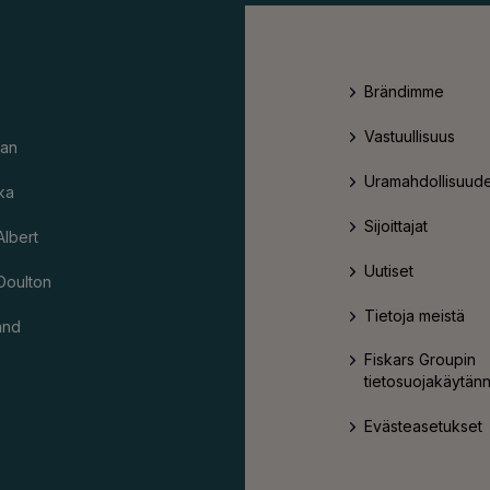
Brändimme
Vastuullisuus
an
Uramahdollisuude
ka
Sijoittajat
Albert
Uutiset
Doulton
Tietoja meistä
and
Fiskars Groupin
tietosuojakäytän
Evästeasetukset