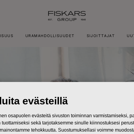
ISUUS
URAMAHDOLLISUUDET
SIJOITTAJAT
UU
uita evästeillä
n osapuolen evästeitä sivuston toiminnan varmistamiseksi,
in tuottamiseksi sekä tarjotaksemme sinulle kiinnostuksesi perus
mainontamme tehokkuutta. Suostumuksellasi voimme muodostaa e