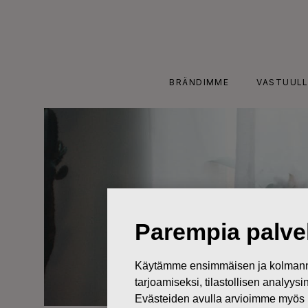
Skip
to
content
BRÄNDIMME
VASTUULL
Parempia palvel
Käytämme ensimmäisen ja kolmanne
tarjoamiseksi, tilastollisen analyys
Evästeiden avulla arvioimme myös 