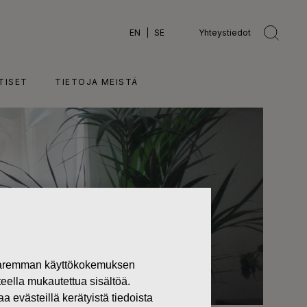
EN
SE
Yhteystiedot
TISET
TIETOJA MEISTÄ
 paremman käyttökokemuksen
teella mukautettua sisältöä.
västeillä kerätyistä tiedoista