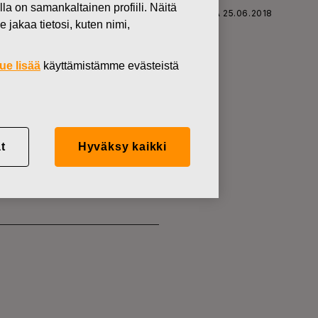
lla on samankaltainen profiili. Näitä
SKARS OYJ ABP:N OMIEN OSAKKEIDEN HANKINTA 25.06.2018
 jakaa tietosi, kuten nimi,
ue lisää
käyttämistämme evästeistä
KKEIDEN
t
Hyväksy kaikki