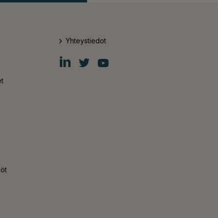
Yhteystiedot
Fiskars
Fiskars
Fiskars
Group
Group
Group
LinkedIn
Twitter
YouTube
t
nöt