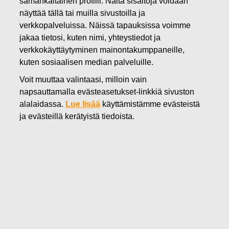
samankaltainen profiili. Näitä sisältöjä voidaan
26.04.2022
näyttää tällä tai muilla sivustoilla ja
FISKARS OYJ ABP:N OMIEN
verkkopalveluissa. Näissä tapauksissa voimme
jakaa tietosi, kuten nimi, yhteystiedot ja
OSAKKEIDEN HANKINTA
verkkokäyttäytyminen mainontakumppaneille,
kuten sosiaalisen median palveluille.
26.04.2022
Voit muuttaa valintaasi, milloin vain
napsauttamalla evästeasetukset-linkkiä sivuston
alalaidassa.
Lue lisää
käyttämistämme evästeistä
Fiskars Oyj Abp
ja evästeillä kerätyistä tiedoista.
Pörssitiedote
26.04.2022 klo 18:30 EET/EEST
FISKARS OYJ ABP:N OMIEN OSAKKEIDEN HANKINTA
26.04.2022