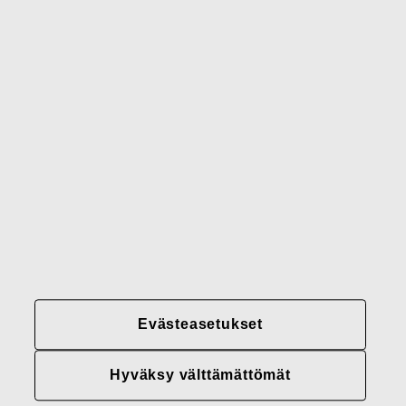
Gerber
Brändimme
Yhteystiedot
Fiskars
Fiskars
Fiskars
Vastuullisuus
Group
Group
Group
LinkedIn
Twitter
YouTube
Uramahdollisuudet
Sijoittajat
Uutiset
Tietoja meistä
Evästeasetukset
Fiskars Groupin
tietosuojakäytännöt
Hyväksy välttämättömät
Evästeasetukset