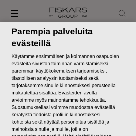
Skip
to
content
Parempia palveluita
evästeillä
Käytämme ensimmäisen ja kolmannen osapuolen
evästeitä sivuston toiminnan varmistamiseksi,
paremman käyttökokemuksen tarjoamiseksi,
tilastollisen analyysin tuottamiseksi sekä
tarjotaksemme sinulle kiinnostuksesi perusteella
mukautettua sisältöä. Evästeiden avulla
arvioimme myös mainontamme tehokkuutta.
Uutiset
FISKARS OYJ ABP:N OMIEN OSAKKEIDEN
Suostumuksellasi voimme muodostaa evästeillä
HANKINTA 26.04.2022
kerätyistä tiedoista profiilin kiinnostuksesi
kohteista sekä näyttää personoitua sisältöä ja
MUUTOKSET OMIEN OSAKKEIDEN OMISTUKSESSA
mainoksia sinulle ja muille, joilla on