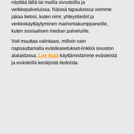
näyttää tällä tai muilla sivustoilla ja
27.11.2019
verkkopalveluissa. Näissä tapauksissa voimme
FISKARS OYJ ABP:N OMIEN
jakaa tietosi, kuten nimi, yhteystiedot ja
verkkokäyttäytyminen mainontakumppaneille,
OSAKKEIDEN HANKINTA
kuten sosiaalisen median palveluille.
27.11.2019
Voit muuttaa valintaasi, milloin vain
napsauttamalla evästeasetukset-linkkiä sivuston
alalaidassa.
Lue lisää
käyttämistämme evästeistä
Fiskars Oyj Abp
ILMOITUS
ja evästeillä kerätyistä tiedoista.
27.11.2019 klo 18:30 EET/EEST
FISKARS OYJ ABP:N OMIEN OSAKKEIDEN HANKINTA
27.11.2019
Päivämäärä
27.11.2019
Pörssikauppa
Osto