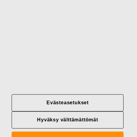
Gerber
Brändimme
Yhteystiedot
Fiskars
Fiskars
Fiskars
Vastuullisuus
Group
Group
Group
LinkedIn
Twitter
YouTube
Uramahdollisuudet
Sijoittajat
Uutiset
Tietoja meistä
Evästeasetukset
Fiskars Groupin
tietosuojakäytännöt
Hyväksy välttämättömät
Evästeasetukset