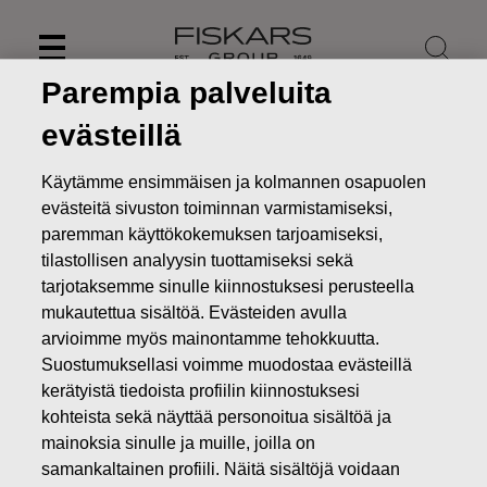
Skip
to
content
Parempia palveluita
evästeillä
Käytämme ensimmäisen ja kolmannen osapuolen
evästeitä sivuston toiminnan varmistamiseksi,
paremman käyttökokemuksen tarjoamiseksi,
tilastollisen analyysin tuottamiseksi sekä
tarjotaksemme sinulle kiinnostuksesi perusteella
mukautettua sisältöä. Evästeiden avulla
arvioimme myös mainontamme tehokkuutta.
Suostumuksellasi voimme muodostaa evästeillä
Uutiset
FISKARS OYJ ABP:N OMIEN OSAKKEIDEN
kerätyistä tiedoista profiilin kiinnostuksesi
HANKINTA 27.11.2019
kohteista sekä näyttää personoitua sisältöä ja
MUUTOKSET OMIEN OSAKKEIDEN OMISTUKSESSA
mainoksia sinulle ja muille, joilla on
samankaltainen profiili. Näitä sisältöjä voidaan