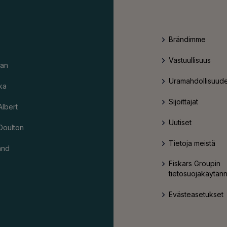
Brändimme
Vastuullisuus
an
Uramahdollisuude
ka
Sijoittajat
Albert
Uutiset
Doulton
Tietoja meistä
and
Fiskars Groupin
tietosuojakäytän
Evästeasetukset