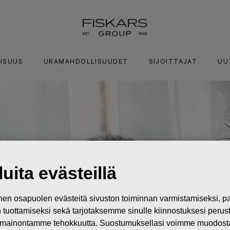
ISUUS
URAMAHDOLLISUUDET
SIJOITTAJAT
UU
uita evästeillä
n osapuolen evästeitä sivuston toiminnan varmistamiseksi,
in tuottamiseksi sekä tarjotaksemme sinulle kiinnostuksesi perus
mainontamme tehokkuutta. Suostumuksellasi voimme muodostaa e