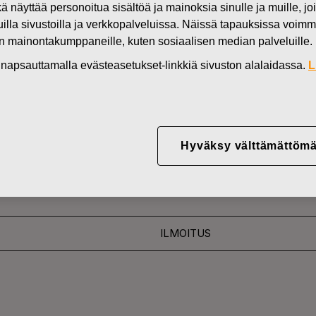
kä näyttää personoitua sisältöä ja mainoksia sinulle ja muille, joi
Uutiset
FI
muilla sivustoilla ja verkkopalveluissa. Näissä tapauksissa voimme
en mainontakumppaneille, kuten sosiaalisen median palveluille.
DEN OMISTUKSESSA
in napsauttamalla evästeasetukset-linkkiä sivuston alalaidassa.
L
YJ ABP:N OMIEN OSA
28.06.2016
Hyväksy välttämättömä
ILMOITUS