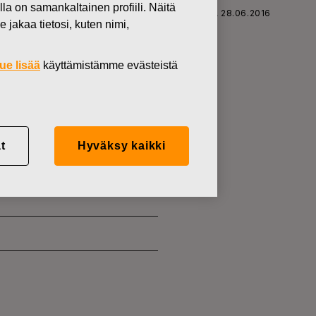
lla on samankaltainen profiili. Näitä
SKARS OYJ ABP:N OMIEN OSAKKEIDEN HANKINTA 28.06.2016
 jakaa tietosi, kuten nimi,
ue lisää
käyttämistämme evästeistä
KKEIDEN
t
Hyväksy kaikki