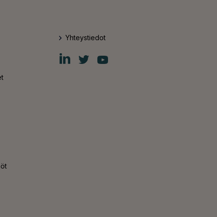
Yhteystiedot
Fiskars
Fiskars
Fiskars
Group
Group
Group
LinkedIn
Twitter
YouTube
t
nöt