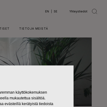
EN
SE
Yhteystiedot
TISET
TIETOJA MEISTÄ
 paremman käyttökokemuksen
teella mukautettua sisältöä.
västeillä kerätyistä tiedoista