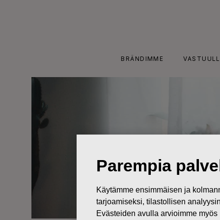
Skip
to
content
BRÄNDIMME
VASTUULL
Parempia palvel
Käytämme ensimmäisen ja kolmanne
tarjoamiseksi, tilastollisen analyys
Evästeiden avulla arvioimme myös 