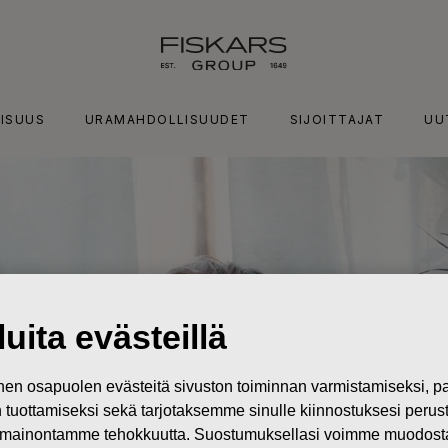
ISUUS
URAMAHDOLLISUUDET
SIJOITTAJAT
UU
uita evästeillä
n osapuolen evästeitä sivuston toiminnan varmistamiseksi,
in tuottamiseksi sekä tarjotaksemme sinulle kiinnostuksesi perus
mainontamme tehokkuutta. Suostumuksellasi voimme muodostaa e