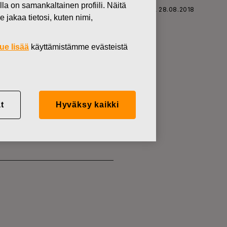
lla on samankaltainen profiili. Näitä
SKARS OYJ ABP:N OMIEN OSAKKEIDEN HANKINTA 28.08.2018
 jakaa tietosi, kuten nimi,
ue lisää
käyttämistämme evästeistä
KKEIDEN
t
Hyväksy kaikki