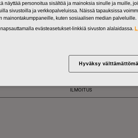
kä näyttää personoitua sisältöä ja mainoksia sinulle ja muille, joi
Uutiset
FI
muilla sivustoilla ja verkkopalveluissa. Näissä tapauksissa voimme
en mainontakumppaneille, kuten sosiaalisen median palveluille.
DEN OMISTUKSESSA
in napsauttamalla evästeasetukset-linkkiä sivuston alalaidassa.
L
YJ ABP:N OMIEN OSA
28.08.2018
Hyväksy välttämättömä
ILMOITUS