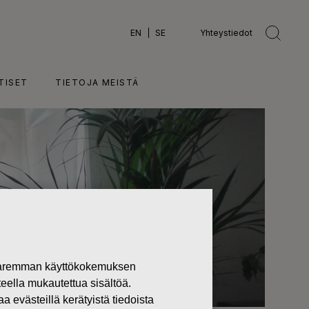
EN
SE
Yhteystiedot
TISET
TIETOJA MEISTÄ
 paremman käyttökokemuksen
teella mukautettua sisältöä.
västeillä kerätyistä tiedoista