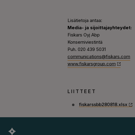
Lisätietoja antaa:
Media- ja sijoittajayhteydet:
Fiskars Oyj Abp
Konserniviestintä
Puh. 020 439 5031
communications@fiskars.com
www.fiskarsgroup.com
LIITTEET
fiskarssbb280818.xlsx