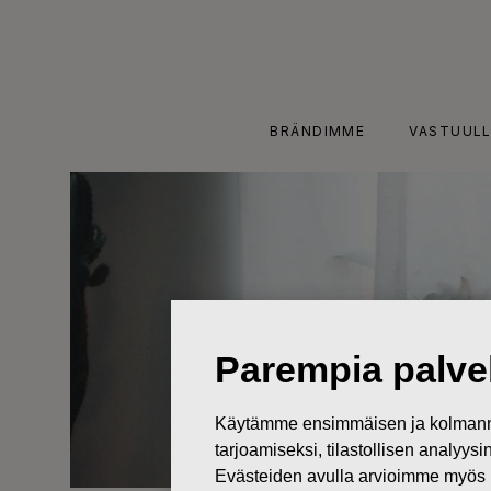
Skip
to
content
BRÄNDIMME
VASTUULL
Parempia palvel
Käytämme ensimmäisen ja kolmanne
tarjoamiseksi, tilastollisen analyys
Evästeiden avulla arvioimme myös 