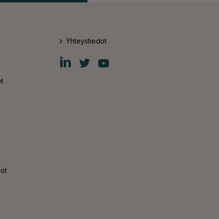
Yhteystiedot
Fiskars
Fiskars
Fiskars
Group
Group
Group
LinkedIn
Twitter
YouTube
t
nöt