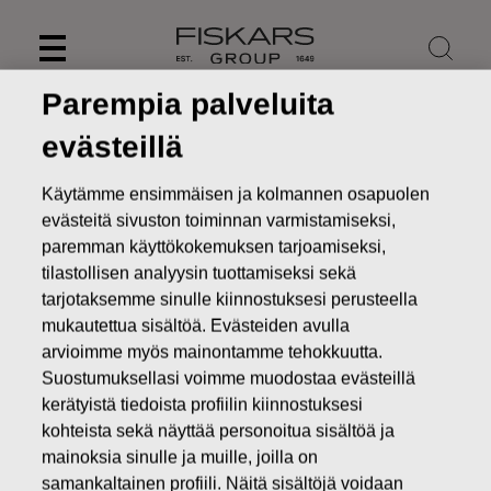
Skip
to
content
Parempia palveluita
evästeillä
Käytämme ensimmäisen ja kolmannen osapuolen
evästeitä sivuston toiminnan varmistamiseksi,
paremman käyttökokemuksen tarjoamiseksi,
tilastollisen analyysin tuottamiseksi sekä
tarjotaksemme sinulle kiinnostuksesi perusteella
mukautettua sisältöä. Evästeiden avulla
arvioimme myös mainontamme tehokkuutta.
Suostumuksellasi voimme muodostaa evästeillä
Uutiset
FISKARS OYJ ABP:N OMIEN OSAKKEIDEN
HANKINTA 28.11.2016
kerätyistä tiedoista profiilin kiinnostuksesi
kohteista sekä näyttää personoitua sisältöä ja
MUUTOKSET OMIEN OSAKKEIDEN OMISTUKSESSA
mainoksia sinulle ja muille, joilla on
samankaltainen profiili. Näitä sisältöjä voidaan