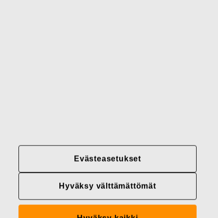
Brändimme
Yhteystiedot
Fiskars
Fiskars
Fiskars
Vastuullisuus
Group
Group
Group
LinkedIn
Twitter
YouTube
Uramahdollisuudet
Sijoittajat
Uutiset
Tietoja meistä
Evästeasetukset
Fiskars Groupin
tietosuojakäytännöt
Hyväksy välttämättömät
Evästeasetukset
Hyväksy kaikki