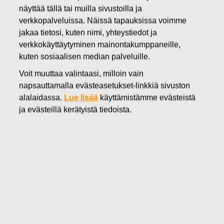
näyttää tällä tai muilla sivustoilla ja
28.11.2016
verkkopalveluissa. Näissä tapauksissa voimme
FISKARS OYJ ABP:N OMIEN
jakaa tietosi, kuten nimi, yhteystiedot ja
OSAKKEIDEN HANKINTA
verkkokäyttäytyminen mainontakumppaneille,
kuten sosiaalisen median palveluille.
28.11.2016
Voit muuttaa valintaasi, milloin vain
napsauttamalla evästeasetukset-linkkiä sivuston
alalaidassa.
Lue lisää
käyttämistämme evästeistä
ja evästeillä kerätyistä tiedoista.
Fiskars Oyj Abp
ILMOITUS
28.11.2016 klo 18:30