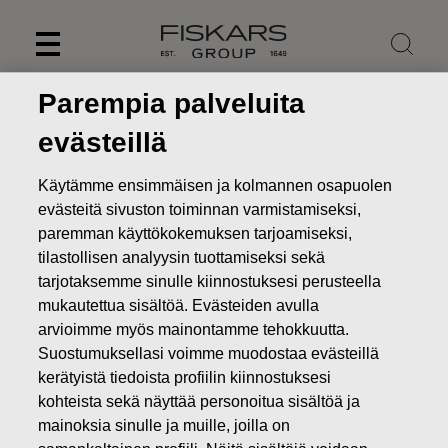
Skip
to
content
Parempia palveluita
evästeillä
Käytämme ensimmäisen ja kolmannen osapuolen
evästeitä sivuston toiminnan varmistamiseksi,
paremman käyttökokemuksen tarjoamiseksi,
tilastollisen analyysin tuottamiseksi sekä
tarjotaksemme sinulle kiinnostuksesi perusteella
mukautettua sisältöä. Evästeiden avulla
arvioimme myös mainontamme tehokkuutta.
Uutiset
FISKARS OYJ ABP:N OMIEN OSAKKEIDEN
Suostumuksellasi voimme muodostaa evästeillä
HANKINTA 29.04.2022
kerätyistä tiedoista profiilin kiinnostuksesi
kohteista sekä näyttää personoitua sisältöä ja
MUUTOKSET OMIEN OSAKKEIDEN OMISTUKSESSA
mainoksia sinulle ja muille, joilla on