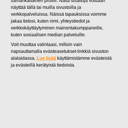
samankaltainen profiili. Näitä sisältöjä voidaan
29.04.2022
näyttää tällä tai muilla sivustoilla ja
FISKARS OYJ ABP:N OMIEN
verkkopalveluissa. Näissä tapauksissa voimme
jakaa tietosi, kuten nimi, yhteystiedot ja
OSAKKEIDEN HANKINTA
verkkokäyttäytyminen mainontakumppaneille,
kuten sosiaalisen median palveluille.
29.04.2022
Voit muuttaa valintaasi, milloin vain
napsauttamalla evästeasetukset-linkkiä sivuston
alalaidassa.
Lue lisää
käyttämistämme evästeistä
Fiskars Oyj Abp
ja evästeillä kerätyistä tiedoista.
Pörssitiedote
29.04.2022 klo 18:30 EET/EEST
FISKARS OYJ ABP:N OMIEN OSAKKEIDEN HANKINTA
29.04.2022