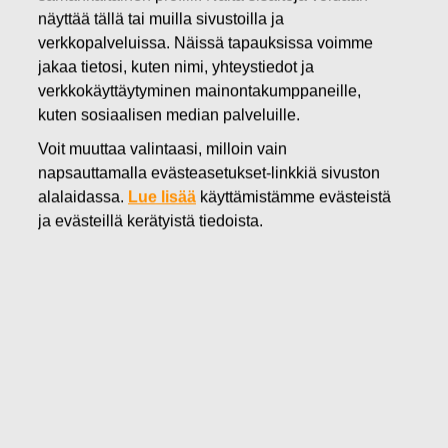
näyttää tällä tai muilla sivustoilla ja
29.09.2016
verkkopalveluissa. Näissä tapauksissa voimme
FISKARS OYJ ABP:N OMIEN
jakaa tietosi, kuten nimi, yhteystiedot ja
OSAKKEIDEN HANKINTA
verkkokäyttäytyminen mainontakumppaneille,
kuten sosiaalisen median palveluille.
29.09.2016
Voit muuttaa valintaasi, milloin vain
napsauttamalla evästeasetukset-linkkiä sivuston
alalaidassa.
Lue lisää
käyttämistämme evästeistä
ja evästeillä kerätyistä tiedoista.
Fiskars Oyj Abp
ILMOITUS
29.09.2016 klo 18:30