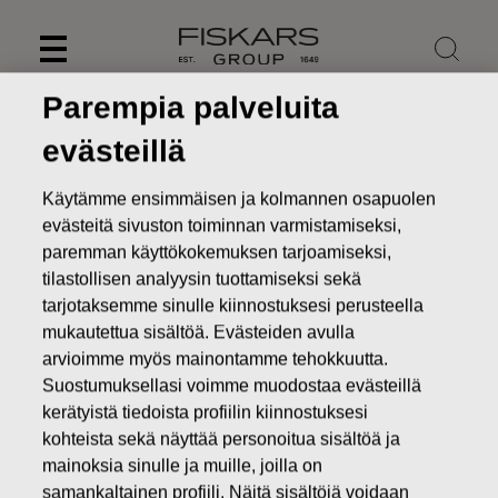
Skip
to
content
Parempia palveluita
evästeillä
Käytämme ensimmäisen ja kolmannen osapuolen
evästeitä sivuston toiminnan varmistamiseksi,
paremman käyttökokemuksen tarjoamiseksi,
tilastollisen analyysin tuottamiseksi sekä
tarjotaksemme sinulle kiinnostuksesi perusteella
mukautettua sisältöä. Evästeiden avulla
arvioimme myös mainontamme tehokkuutta.
Uutiset
FISKARS OYJ ABP:N OMIEN OSAKKEIDEN
Suostumuksellasi voimme muodostaa evästeillä
HANKINTA 29.09.2016
kerätyistä tiedoista profiilin kiinnostuksesi
kohteista sekä näyttää personoitua sisältöä ja
MUUTOKSET OMIEN OSAKKEIDEN OMISTUKSESSA
mainoksia sinulle ja muille, joilla on
samankaltainen profiili. Näitä sisältöjä voidaan