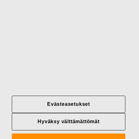
Gerber
Brändimme
Yhteystiedot
Fiskars
Fiskars
Fiskars
Vastuullisuus
Group
Group
Group
LinkedIn
Twitter
YouTube
Uramahdollisuudet
Sijoittajat
Uutiset
Tietoja meistä
Evästeasetukset
Fiskars Groupin
tietosuojakäytännöt
Hyväksy välttämättömät
Evästeasetukset