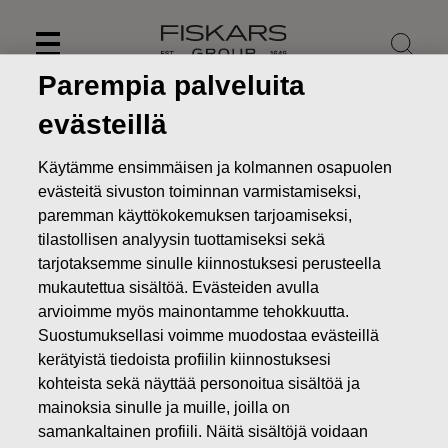
Skip
to
content
Parempia palveluita
evästeillä
Käytämme ensimmäisen ja kolmannen osapuolen
evästeitä sivuston toiminnan varmistamiseksi,
paremman käyttökokemuksen tarjoamiseksi,
tilastollisen analyysin tuottamiseksi sekä
tarjotaksemme sinulle kiinnostuksesi perusteella
mukautettua sisältöä. Evästeiden avulla
arvioimme myös mainontamme tehokkuutta.
Suostumuksellasi voimme muodostaa evästeillä
Uutiset
FISKARS OYJ ABP:N OMIEN OSAKKEIDEN
kerätyistä tiedoista profiilin kiinnostuksesi
HANKINTA 29.11.2019
kohteista sekä näyttää personoitua sisältöä ja
MUUTOKSET OMIEN OSAKKEIDEN OMISTUKSESSA
mainoksia sinulle ja muille, joilla on
samankaltainen profiili. Näitä sisältöjä voidaan