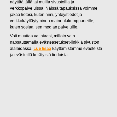
näyttää tällä tai muilla sivustoilla ja
29.11.2019
verkkopalveluissa. Näissä tapauksissa voimme
FISKARS OYJ ABP:N OMIEN
jakaa tietosi, kuten nimi, yhteystiedot ja
verkkokäyttäytyminen mainontakumppaneille,
OSAKKEIDEN HANKINTA
kuten sosiaalisen median palveluille.
29.11.2019
Voit muuttaa valintaasi, milloin vain
napsauttamalla evästeasetukset-linkkiä sivuston
alalaidassa.
Lue lisää
käyttämistämme evästeistä
Fiskars Oyj Abp
ILMOITUS
ja evästeillä kerätyistä tiedoista.
29.11.2019 klo 18:30 EET/EEST
FISKARS OYJ ABP:N OMIEN OSAKKEIDEN HANKINTA
29.11.2019
Päivämäärä
29.11.2019
Pörssikauppa
Osto