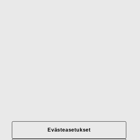
Wedgwood
Royal Doulton
Waterford
Rörstrand
Gerber
Brändimme
Yhteystiedot
Fiskars
Fiskars
Fiskars
Vastuullisuus
Group
Group
Group
LinkedIn
Twitter
YouTube
Uramahdollisuudet
Sijoittajat
Uutiset
Tietoja meistä
Evästeasetukset
Fiskars Groupin