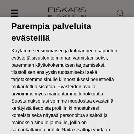
Skip
to
content
Parempia palveluita
evästeillä
Käytämme ensimmäisen ja kolmannen osapuolen
evästeitä sivuston toiminnan varmistamiseksi,
paremman käyttökokemuksen tarjoamiseksi,
tilastollisen analyysin tuottamiseksi sekä
tarjotaksemme sinulle kiinnostuksesi perusteella
mukautettua sisältöä. Evästeiden avulla
arvioimme myös mainontamme tehokkuutta.
Suostumuksellasi voimme muodostaa evästeillä
Uutiset
FISKARS OYJ ABP:N OMIEN OSAKKEIDEN
kerätyistä tiedoista profiilin kiinnostuksesi
HANKINTA 30.03.2022
kohteista sekä näyttää personoitua sisältöä ja
MUUTOKSET OMIEN OSAKKEIDEN OMISTUKSESSA
mainoksia sinulle ja muille, joilla on
samankaltainen profiili. Näitä sisältöjä voidaan