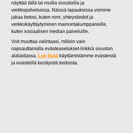
näyttää tällä tai muilla sivustoilla ja
30.03.2022
verkkopalveluissa. Näissä tapauksissa voimme
FISKARS OYJ ABP:N OMIEN
jakaa tietosi, kuten nimi, yhteystiedot ja
verkkokäyttäytyminen mainontakumppaneille,
OSAKKEIDEN HANKINTA
kuten sosiaalisen median palveluille.
30.03.2022
Voit muuttaa valintaasi, milloin vain
napsauttamalla evästeasetukset-linkkiä sivuston
alalaidassa.
Lue lisää
käyttämistämme evästeistä
Fiskars Oyj Abp
ja evästeillä kerätyistä tiedoista.
Pörssitiedote
30.03.2022 klo 18:30 EET/EEST
FISKARS OYJ ABP:N OMIEN OSAKKEIDEN HANKINTA
30.03.2022