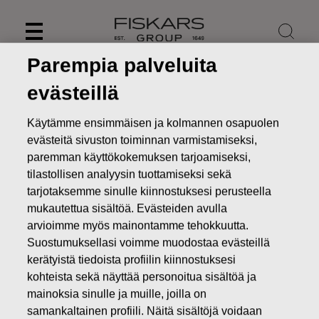
Skip
to
content
Parempia palveluita
evästeillä
Käytämme ensimmäisen ja kolmannen osapuolen
evästeitä sivuston toiminnan varmistamiseksi,
paremman käyttökokemuksen tarjoamiseksi,
tilastollisen analyysin tuottamiseksi sekä
tarjotaksemme sinulle kiinnostuksesi perusteella
mukautettua sisältöä. Evästeiden avulla
arvioimme myös mainontamme tehokkuutta.
Suostumuksellasi voimme muodostaa evästeillä
Uutiset
FISKARS OYJ ABP:N OMIEN OSAKKEIDEN
HANKINTA 30.06.2016
kerätyistä tiedoista profiilin kiinnostuksesi
kohteista sekä näyttää personoitua sisältöä ja
MUUTOKSET OMIEN OSAKKEIDEN OMISTUKSESSA
mainoksia sinulle ja muille, joilla on
samankaltainen profiili. Näitä sisältöjä voidaan