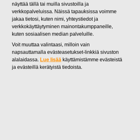
näyttää tällä tai muilla sivustoilla ja
30.06.2016
verkkopalveluissa. Näissä tapauksissa voimme
FISKARS OYJ ABP:N OMIEN
jakaa tietosi, kuten nimi, yhteystiedot ja
OSAKKEIDEN HANKINTA
verkkokäyttäytyminen mainontakumppaneille,
kuten sosiaalisen median palveluille.
30.06.2016
Voit muuttaa valintaasi, milloin vain
napsauttamalla evästeasetukset-linkkiä sivuston
alalaidassa.
Lue lisää
käyttämistämme evästeistä
ja evästeillä kerätyistä tiedoista.
Fiskars Oyj Abp
ILMOITUS
30.06.2016 klo 18:30