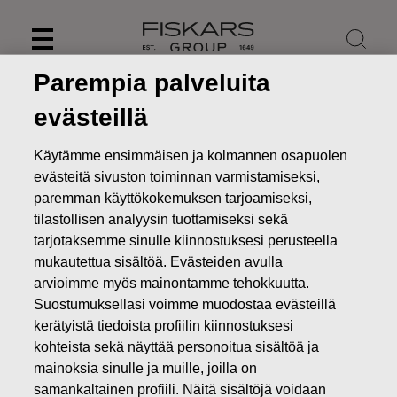
Skip
to
content
Parempia palveluita
evästeillä
Käytämme ensimmäisen ja kolmannen osapuolen
evästeitä sivuston toiminnan varmistamiseksi,
paremman käyttökokemuksen tarjoamiseksi,
tilastollisen analyysin tuottamiseksi sekä
tarjotaksemme sinulle kiinnostuksesi perusteella
mukautettua sisältöä. Evästeiden avulla
arvioimme myös mainontamme tehokkuutta.
Suostumuksellasi voimme muodostaa evästeillä
Uutiset
Fiskars Oyj Abp:n Omien Osakkeiden Hankinta
31.08.2018
kerätyistä tiedoista profiilin kiinnostuksesi
kohteista sekä näyttää personoitua sisältöä ja
MUUTOKSET OMIEN OSAKKEIDEN OMISTUKSESSA
mainoksia sinulle ja muille, joilla on
samankaltainen profiili. Näitä sisältöjä voidaan