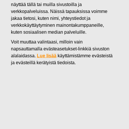
näyttää tällä tai muilla sivustoilla ja
31.08.2018
verkkopalveluissa. Näissä tapauksissa voimme
Fiskars Oyj Abp:n Omien
jakaa tietosi, kuten nimi, yhteystiedot ja
Osakkeiden Hankinta
verkkokäyttäytyminen mainontakumppaneille,
kuten sosiaalisen median palveluille.
31.08.2018
Voit muuttaa valintaasi, milloin vain
napsauttamalla evästeasetukset-linkkiä sivuston
alalaidassa.
Lue lisää
käyttämistämme evästeistä
Fiskars Oyj Abp
ILMOITUS
ja evästeillä kerätyistä tiedoista.
31.08.2018 klo 18:30 EEST
FISKARS OYJ ABP:N OMIEN OSAKKEIDEN HANKINTA
31.08.2018