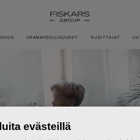
ISUUS
URAMAHDOLLISUUDET
SIJOITTAJAT
UU
uita evästeillä