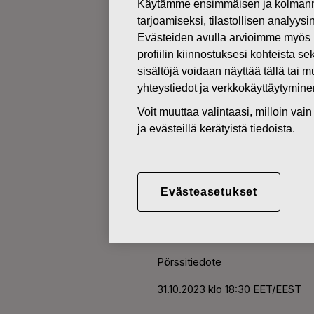
Käytämme ensimmäisen ja kolmanne
tarjoamiseksi, tilastollisen analyys
Evästeiden avulla arvioimme myös 
MUUTOKSET OMIEN OSAKKEI
profiilin kiinnostuksesi kohteista se
sisältöjä voidaan näyttää tällä tai 
31.10.2023
yhteystiedot ja verkkokäyttäytymin
FISKARS O
Voit muuttaa valintaasi, milloin va
ja evästeillä kerätyistä tiedoista.
HANKINTA 
Evästeasetukset
Fiskars Oyj Abp
Pörssitiedote
31.10.2023
klo 18:30 EET/EEST