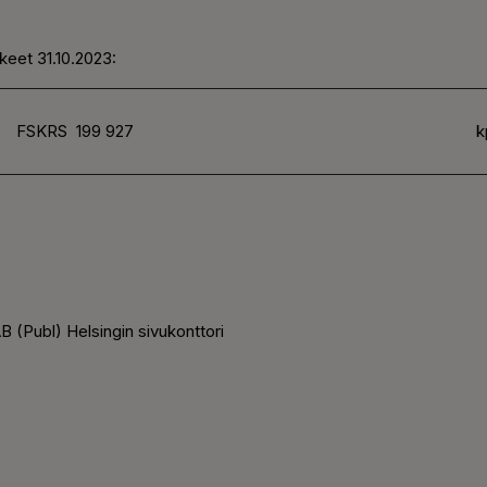
keet 31.10.2023:
FSKRS
199 927
k
 (Publ) Helsingin sivukonttori