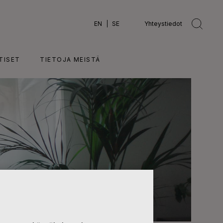
EN
SE
Yhteystiedot
TISET
TIETOJA MEISTÄ