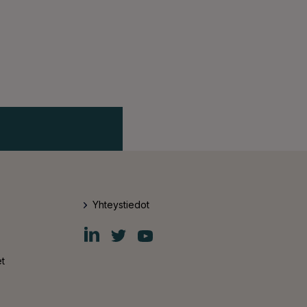
Yhteystiedot
Fiskars
Fiskars
Fiskars
Group
Group
Group
LinkedIn
Twitter
YouTube
t