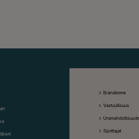
Brändimme
Vastuullisuus
an
Uramahdollisuude
ka
Sijoittajat
Albert