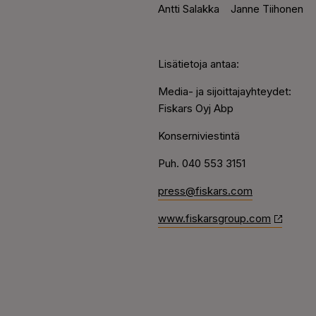
Antti Salakka
Janne Tiihonen
Lisätietoja antaa:
Media- ja sijoittajayhteydet:
Fiskars Oyj Abp
Konserniviestintä
Puh. 040 553 3151
press@fiskars.com
www.fiskarsgroup.com