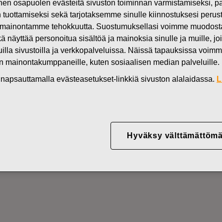
n osapuolen evästeitä sivuston toiminnan varmistamiseksi,
Uutiset
FI
in tuottamiseksi sekä tarjotaksemme sinulle kiinnostuksesi perus
mainontamme tehokkuutta. Suostumuksellasi voimme muodostaa e
DEN OMISTUKSESSA
kä näyttää personoitua sisältöä ja mainoksia sinulle ja muille, joi
muilla sivustoilla ja verkkopalveluissa. Näissä tapauksissa voimme
en mainontakumppaneille, kuten sosiaalisen median palveluille.
YJ ABP:N OMIEN OSA
in napsauttamalla evästeasetukset-linkkiä sivuston alalaidassa.
L
31.10.2023
Hyväksy välttämättömä