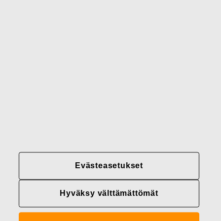
Gerber
Brändimme
Yhteystiedot
Fiskars
Fiskars
Fiskars
Vastuullisuus
Group
Group
Group
LinkedIn
Twitter
YouTube
Uramahdollisuudet
Sijoittajat
Uutiset
Tietoja meistä
Evästeasetukset
Fiskars Groupin
tietosuojakäytännöt
Hyväksy välttämättömät
Evästeasetukset