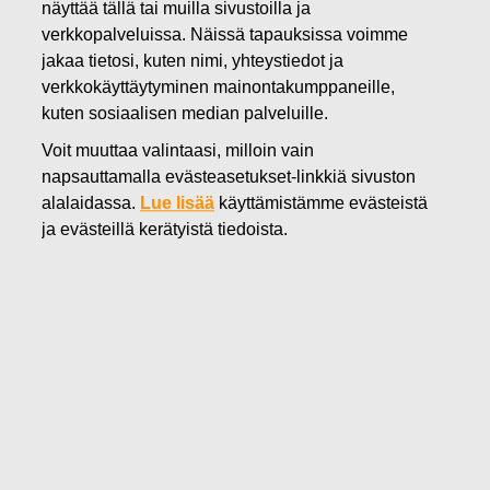
näyttää tällä tai muilla sivustoilla ja
06.11.2018
verkkopalveluissa. Näissä tapauksissa voimme
FISKARS OYJ ABP:N
jakaa tietosi, kuten nimi, yhteystiedot ja
verkkokäyttäytyminen mainontakumppaneille,
OMIENOSAKKEIDEN
kuten sosiaalisen median palveluille.
HANKINTA 06.11.
Voit muuttaa valintaasi, milloin vain
napsauttamalla evästeasetukset-linkkiä sivuston
alalaidassa.
Lue lisää
käyttämistämme evästeistä
Fiskars Oyj Abp
ILMOITUS
ja evästeillä kerätyistä tiedoista.
06.11.2018 klo 18:30 EEST
FISKARS OYJ ABP:N OMIEN OSAKKEIDEN HANKINTA
06.11.2018
Päivämäärä
06.11.2018
Pörssikauppa
Osto