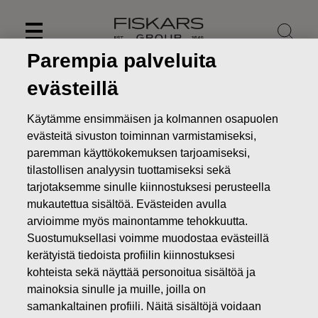
Skip
to
content
Parempia palveluita
evästeillä
Käytämme ensimmäisen ja kolmannen osapuolen
evästeitä sivuston toiminnan varmistamiseksi,
paremman käyttökokemuksen tarjoamiseksi,
tilastollisen analyysin tuottamiseksi sekä
tarjotaksemme sinulle kiinnostuksesi perusteella
mukautettua sisältöä. Evästeiden avulla
arvioimme myös mainontamme tehokkuutta.
Suostumuksellasi voimme muodostaa evästeillä
Uutiset
FISKARS OYJ ABP:N OMIENOSAKKEIDEN HANKINTA
kerätyistä tiedoista profiilin kiinnostuksesi
06.11.
kohteista sekä näyttää personoitua sisältöä ja
MUUTOKSET OMIEN OSAKKEIDEN OMISTUKSESSA
mainoksia sinulle ja muille, joilla on
samankaltainen profiili. Näitä sisältöjä voidaan