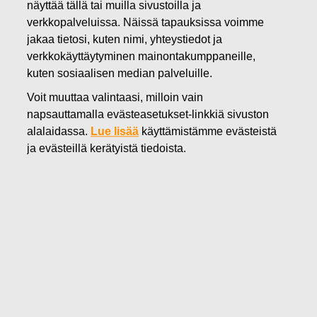
näyttää tällä tai muilla sivustoilla ja
14.11.2018
verkkopalveluissa. Näissä tapauksissa voimme
FISKARS OYJ ABP:N
jakaa tietosi, kuten nimi, yhteystiedot ja
verkkokäyttäytyminen mainontakumppaneille,
OMIENOSAKKEIDEN
kuten sosiaalisen median palveluille.
HANKINTA 14.11.2018
Voit muuttaa valintaasi, milloin vain
napsauttamalla evästeasetukset-linkkiä sivuston
alalaidassa.
Lue lisää
käyttämistämme evästeistä
Fiskars Oyj Abp
ILMOITUS
ja evästeillä kerätyistä tiedoista.
14.11.2018 klo 18:30 EEST
FISKARS OYJ ABP:N OMIEN OSAKKEIDEN HANKINTA
14.11.2018
Päivämäärä
14.11.2018
Pörssikauppa
Osto