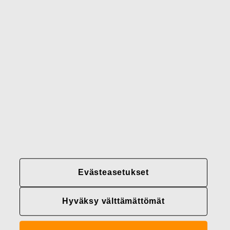
Gerber
Brändimme
Yhteystiedot
Fiskars
Fiskars
Fiskars
Vastuullisuus
Group
Group
Group
LinkedIn
Twitter
YouTube
Uramahdollisuudet
Sijoittajat
Uutiset
Tietoja meistä
Evästeasetukset
Fiskars Groupin
tietosuojakäytännöt
Hyväksy välttämättömät
Evästeasetukset