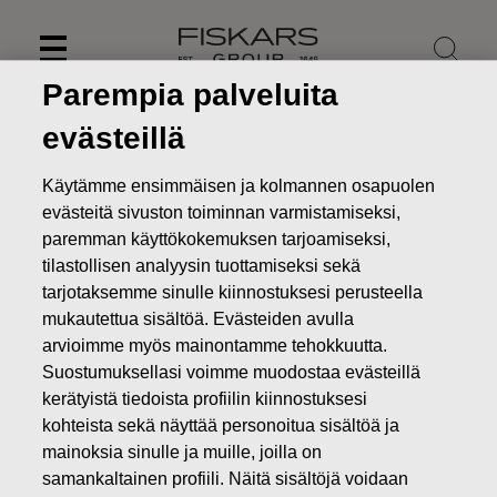
Skip
to
content
Parempia palveluita
evästeillä
Käytämme ensimmäisen ja kolmannen osapuolen
evästeitä sivuston toiminnan varmistamiseksi,
paremman käyttökokemuksen tarjoamiseksi,
tilastollisen analyysin tuottamiseksi sekä
tarjotaksemme sinulle kiinnostuksesi perusteella
mukautettua sisältöä. Evästeiden avulla
arvioimme myös mainontamme tehokkuutta.
Suostumuksellasi voimme muodostaa evästeillä
Uutiset
FISKARS OYJ ABP:N OMIENOSAKKEIDEN HANKINTA
kerätyistä tiedoista profiilin kiinnostuksesi
14.11.2018
kohteista sekä näyttää personoitua sisältöä ja
MUUTOKSET OMIEN OSAKKEIDEN OMISTUKSESSA
mainoksia sinulle ja muille, joilla on
samankaltainen profiili. Näitä sisältöjä voidaan