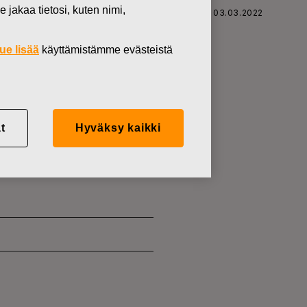
 jakaa tietosi, kuten nimi,
KARS OYJ ABP:N OMIEN OSAKKEIDEN HANKINTA 03.03.2022
ue lisää
käyttämistämme evästeistä
ARS OYJ
t
Hyväksy kaikki
NKINTA