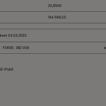
20,8500
144 566,53
kkeet 03.03.2022:
FSKRS 382 059
k
B (Publ)