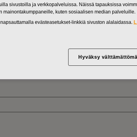
muilla sivustoilla ja verkkopalveluissa. Näissä tapauksissa voimme
Uutiset
KORJAUS TIEDOTTEESEEN: FIS
en mainontakumppaneille, kuten sosiaalisen median palveluille.
DEN OMISTUKSESSA
in napsauttamalla evästeasetukset-linkkiä sivuston alalaidassa.
L
IEDOTTEESEEN: FISK
Hyväksy välttämättömä
IEN OSAKKEIDEN HA