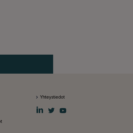
Yhteystiedot
Fiskars
Fiskars
Fiskars
Group
Group
Group
LinkedIn
Twitter
YouTube
t