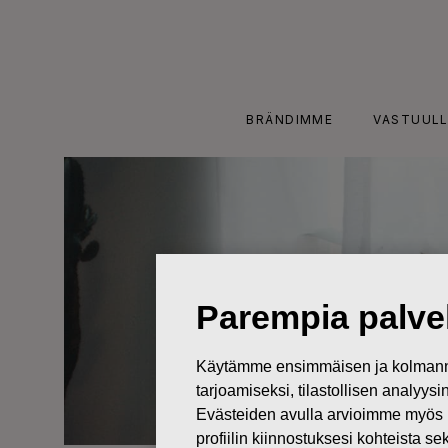
Skip
to
content
BRÄNDIMME
VASTUULL
Parempia palvel
Käytämme ensimmäisen ja kolmanne
tarjoamiseksi, tilastollisen analyys
Evästeiden avulla arvioimme myös 
profiilin kiinnostuksesi kohteista se