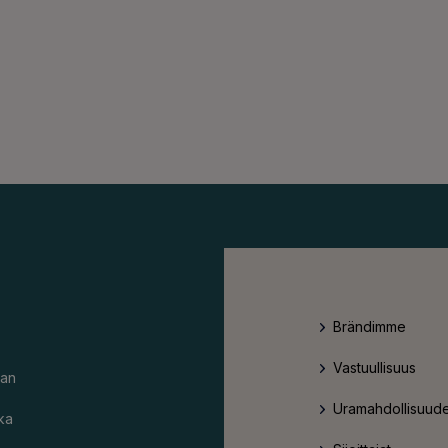
Brändimme
Vastuullisuus
an
Uramahdollisuude
ka