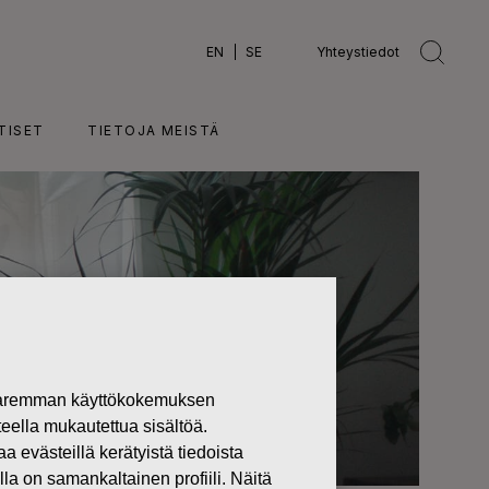
EN
SE
Yhteystiedot
TISET
TIETOJA MEISTÄ
 paremman käyttökokemuksen
teella mukautettua sisältöä.
västeillä kerätyistä tiedoista
lla on samankaltainen profiili. Näitä