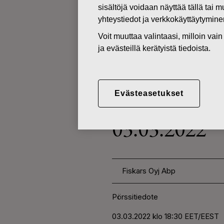
sisältöjä voidaan näyttää tällä tai 
yhteystiedot ja verkkokäyttäytymin
MUUTOKSET OMIEN OSAKKEI
Voit muuttaa valintaasi, milloin va
ja evästeillä kerätyistä tiedoista.
04.03.2022
KORJAUS T
Evästeasetukset
ABP:N OM
03.03.2022
Fiskars Oyj Abp
Pörssitiedote
03.03.2022 klo 18:30 EET/EEST