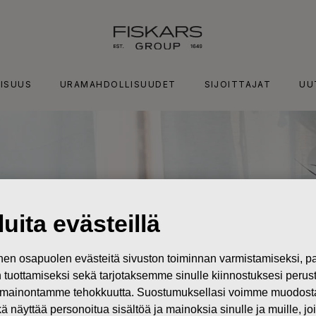
ISUUS
URAMAHDOLLISUUDET
SIJOITTAJAT
UU
uita evästeillä
n osapuolen evästeitä sivuston toiminnan varmistamiseksi,
in tuottamiseksi sekä tarjotaksemme sinulle kiinnostuksesi perus
mainontamme tehokkuutta. Suostumuksellasi voimme muodostaa e
kä näyttää personoitua sisältöä ja mainoksia sinulle ja muille, joi