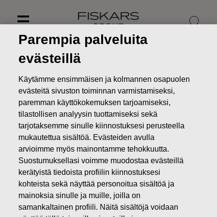
Skip
to
content
Parempia palveluita
evästeillä
Käytämme ensimmäisen ja kolmannen osapuolen
evästeitä sivuston toiminnan varmistamiseksi,
paremman käyttökokemuksen tarjoamiseksi,
tilastollisen analyysin tuottamiseksi sekä
tarjotaksemme sinulle kiinnostuksesi perusteella
mukautettua sisältöä. Evästeiden avulla
arvioimme myös mainontamme tehokkuutta.
Suostumuksellasi voimme muodostaa evästeillä
Uutiset
Fiskars julkistaa vuoden 2014
kerätyistä tiedoista profiilin kiinnostuksesi
tilinpäätöstiedotteensa 6.2.2015
kohteista sekä näyttää personoitua sisältöä ja
mainoksia sinulle ja muille, joilla on
PÖRSSITIEDOTTEET
samankaltainen profiili. Näitä sisältöjä voidaan