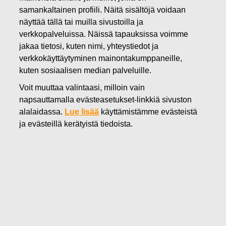
samankaltainen profiili. Näitä sisältöjä voidaan
31.10.2018
näyttää tällä tai muilla sivustoilla ja
Fiskars käynnistää
verkkopalveluissa. Näissä tapauksissa voimme
uudelleenjärjestelyohjelman
jakaa tietosi, kuten nimi, yhteystiedot ja
verkkokäyttäytyminen mainontakumppaneille,
Living-liiketoiminnassa
kuten sosiaalisen median palveluille.
Voit muuttaa valintaasi, milloin vain
Fiskars Oyj Abp
napsauttamalla evästeasetukset-linkkiä sivuston
Pörssitiedote
alalaidassa.
Lue lisää
käyttämistämme evästeistä
31.10.2018 klo 8.15
ja evästeillä kerätyistä tiedoista.
Fiskars käynnistää uudelleenjärjestelyohjelman
Living-liiketoiminnassa
Kolmivuotinen Living-liiketoiminnan muutosohjelma
Suunniteltuja toimia liiketoiminnan yksinkertaistamiseksi
ja vahvistamiseksi sekä tehokkuuden parantamiseksi
Tavoitteena pienentää konsernin vuotuisia