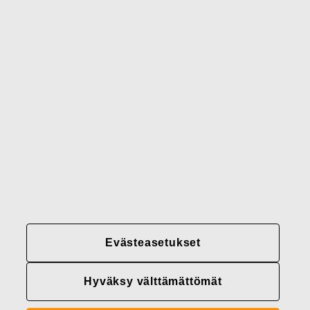
Brändimme
Yhteystiedot
Fiskars
Fiskars
Fiskars
Vastuullisuus
Group
Group
Group
LinkedIn
Twitter
YouTube
Uramahdollisuudet
Sijoittajat
Uutiset
Tietoja meistä
Fiskars Groupin
Evästeasetukset
tietosuojakäytännöt
Hyväksy välttämättömät
Evästeasetukset