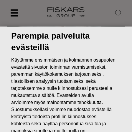
Skip
to
content
Parempia palveluita
evästeillä
Käytämme ensimmäisen ja kolmannen osapuolen
evästeitä sivuston toiminnan varmistamiseksi,
paremman käyttökokemuksen tarjoamiseksi,
tilastollisen analyysin tuottamiseksi sekä
tarjotaksemme sinulle kiinnostuksesi perusteella
mukautettua sisältöä. Evästeiden avulla
Uutiset
Fiskars käynnistää uudelleenjärjestelyohjelman
arvioimme myös mainontamme tehokkuutta.
Living-liiketoiminnassa
Suostumuksellasi voimme muodostaa evästeillä
kerätyistä tiedoista profiilin kiinnostuksesi
PÖRSSITIEDOTTEET
kohteista sekä näyttää personoitua sisältöä ja
mainoksia sinulle ja muille, joilla on