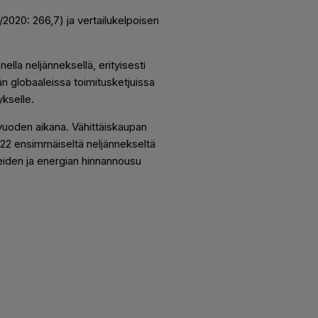
020: 266,7) ja vertailukelpoisen
lla neljänneksellä, erityisesti
än globaaleissa toimitusketjuissa
ykselle.
vuoden aikana. Vähittäiskaupan
022 ensimmäiseltä neljännekseltä
neiden ja energian hinnannousu