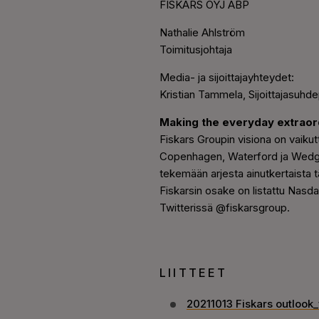
FISKARS OYJ ABP
Nathalie Ahlström
Toimitusjohtaja
Media- ja sijoittajayhteydet:
Kristian Tammela, Sijoittajasuhde
Making the everyday extraor
Fiskars Groupin visiona on vaikutt
Copenhagen, Waterford ja Wedgw
tekemään arjesta ainutkertaista 
Fiskarsin osake on listattu Nasd
Twitterissä @fiskarsgroup.
LIITTEET
20211013 Fiskars outlook_