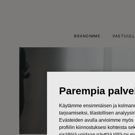
Skip
to
content
BRÄNDIMME
VASTUULL
Parempia palvel
Käytämme ensimmäisen ja kolmanne
tarjoamiseksi, tilastollisen analyys
Evästeiden avulla arvioimme myös 
profiilin kiinnostuksesi kohteista se
sisältöjä voidaan näyttää tällä tai 