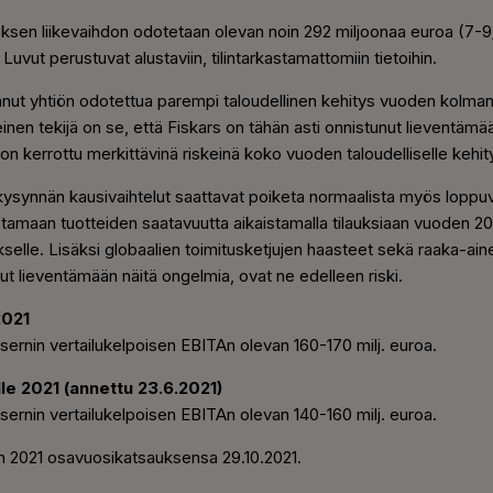
en liikevaihdon odotetaan olevan noin 292 miljoonaa euroa (7-9/2
uvut perustuvat alustaviin, tilintarkastamattomiin tietoihin.
nut yhtiön odotettua parempi taloudellinen kehitys vuoden kolmanne
nen tekijä on se, että Fiskars on tähän asti onnistunut lieventämä
n kerrottu merkittävinä riskeinä koko vuoden taloudelliselle kehit
 kysynnän kausivaihtelut saattavat poiketa normaalista myös loppu
stamaan tuotteiden saatavuutta aikaistamalla tilauksiaan vuoden 2
kselle. Lisäksi globaalien toimitusketjujen haasteet sekä raaka-ai
nut lieventämään näitä ongelmia, ovat ne edelleen riski.
2021
ernin vertailukelpoisen EBITAn olevan 160-170 milj. euroa.
e 2021 (annettu 23.6.2021)
ernin vertailukelpoisen EBITAn olevan 140-160 milj. euroa.
n 2021 osavuosikatsauksensa 29.10.2021.