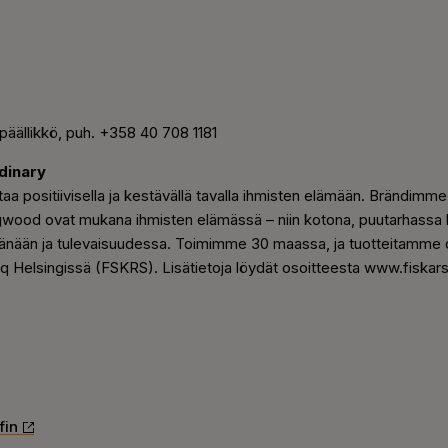
päällikkö, puh. +358 40 708 1181
dinary
aa positiivisella ja kestävällä tavalla ihmisten elämään. Brändimme 
ood ovat mukana ihmisten elämässä – niin kotona, puutarhassa 
tänään ja tulevaisuudessa. Toimimme 30 maassa, ja tuotteitamme on
aq Helsingissä (FSKRS). Lisätietoja löydät osoitteesta www.fiskar
fin