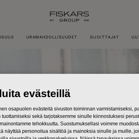
ISUUS
URAMAHDOLLISUUDET
SIJOITTAJAT
UU
uita evästeillä
n osapuolen evästeitä sivuston toiminnan varmistamiseksi,
in tuottamiseksi sekä tarjotaksemme sinulle kiinnostuksesi perus
mainontamme tehokkuutta. Suostumuksellasi voimme muodostaa e
kä näyttää personoitua sisältöä ja mainoksia sinulle ja muille, joi
muilla sivustoilla ja verkkopalveluissa. Näissä tapauksissa voimme