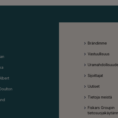
Brändimme
Vastuullisuus
an
Uramahdollisuude
ka
Sijoittajat
Albert
Uutiset
Doulton
Tietoja meistä
and
Fiskars Groupin
tietosuojakäytän