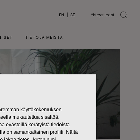
EN
SE
Yhteystiedot
TISET
TIETOJA MEISTÄ
 paremman käyttökokemuksen
teella mukautettua sisältöä.
västeillä kerätyistä tiedoista
lla on samankaltainen profiili. Näitä
 jakaa tietosi, kuten nimi,