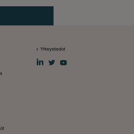
Yhteystiedot
Fiskars
Fiskars
Fiskars
Group
Group
Group
LinkedIn
Twitter
YouTube
t
nöt