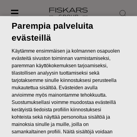
Skip
to
content
Parempia palveluita
evästeillä
Käytämme ensimmäisen ja kolmannen osapuolen
evästeitä sivuston toiminnan varmistamiseksi,
paremman käyttökokemuksen tarjoamiseksi,
tilastollisen analyysin tuottamiseksi sekä
tarjotaksemme sinulle kiinnostuksesi perusteella
mukautettua sisältöä. Evästeiden avulla
arvioimme myös mainontamme tehokkuutta.
Suostumuksellasi voimme muodostaa evästeillä
Uutiset
Fiskars Oyj Abp: Omien osakkeiden mitätöinti
kerätyistä tiedoista profiilin kiinnostuksesi
kohteista sekä näyttää personoitua sisältöä ja
PÖRSSITIEDOTTEET
mainoksia sinulle ja muille, joilla on
samankaltainen profiili. Näitä sisältöjä voidaan