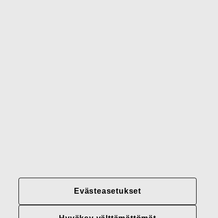
Waterford
Rörstrand
Gerber
Brändimme
Yhteystiedot
Fiskars
Fiskars
Fiskars
Vastuullisuus
Group
Group
Group
LinkedIn
Twitter
YouTube
Uramahdollisuudet
Sijoittajat
Uutiset
Tietoja meistä
Evästeasetukset
Fiskars Groupin
tietosuojakäytännöt