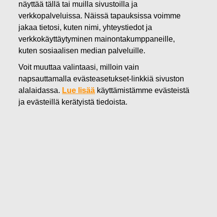
näyttää tällä tai muilla sivustoilla ja
verkkopalveluissa. Näissä tapauksissa voimme
07.02.2023
jakaa tietosi, kuten nimi, yhteystiedot ja
Fiskars Oyj Abp:n suunnattu
verkkokäyttäytyminen mainontakumppaneille,
maksuton osakeanti
kuten sosiaalisen median palveluille.
Voit muuttaa valintaasi, milloin vain
suoriteperusteisen
napsauttamalla evästeasetukset-linkkiä sivuston
osakepalkkiojärjestelmän 2018–
alalaidassa.
Lue lisää
käyttämistämme evästeistä
ja evästeillä kerätyistä tiedoista.
2022 perusteella
Fiskars Oyj Abp
Pörssitiedote
7.2.2023 klo
8
.
50
Fiskars Oyj Abp:n suunnattu maksuton osakeanti
suoriteperusteisen osakepalkkiojärjestelmän 2018–
2022 perusteella