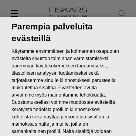
Skip
to
content
Parempia palveluita
evästeillä
Käytämme ensimmäisen ja kolmannen osapuolen
evästeitä sivuston toiminnan varmistamiseksi,
paremman käyttökokemuksen tarjoamiseksi,
tilastollisen analyysin tuottamiseksi sekä
tarjotaksemme sinulle kiinnostuksesi perusteella
mukautettua sisältöä. Evästeiden avulla
arvioimme myös mainontamme tehokkuutta.
Suostumuksellasi voimme muodostaa evästeillä
Uutiset
Fiskars Oyj Abp:n suunnattu maksuton osakeanti
kerätyistä tiedoista profiilin kiinnostuksesi
suoriteperusteisen osakepalkkiojärjestelmän 2018–2022
perusteella
kohteista sekä näyttää personoitua sisältöä ja
mainoksia sinulle ja muille, joilla on
PÖRSSITIEDOTTEET
samankaltainen profiili. Näitä sisältöjä voidaan