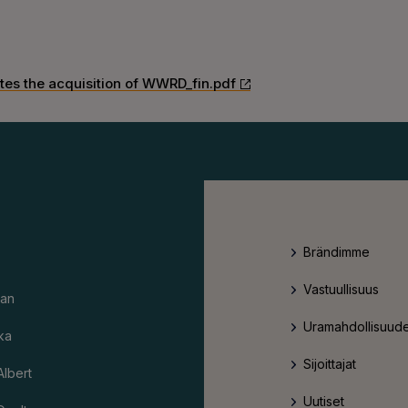
es the acquisition of WWRD_fin.pdf
Brändimme
Vastuullisuus
an
Uramahdollisuude
ka
Sijoittajat
Albert
Uutiset