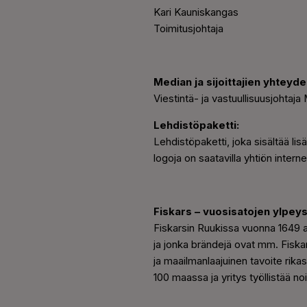
Kari Kauniskangas
Toimitusjohtaja
Median ja sijoittajien yhteyde
Viestintä- ja vastuullisuusjohtaj
Lehdistöpaketti:
Lehdistöpaketti, joka sisältää li
logoja on saatavilla yhtiön interne
Fiskars – vuosisatojen ylpeys
F
iskarsin Ruukissa vuonna 1649 al
ja jonka brändejä ovat mm. Fiskar
ja maailmanlaajuinen tavoite rikas
100 maassa ja yritys työllistää n