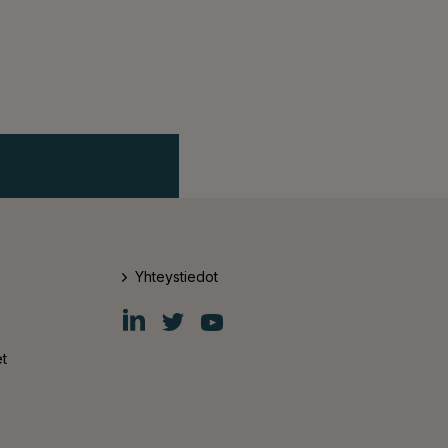
Yhteystiedot
Fiskars
Fiskars
Fiskars
Group
Group
Group
LinkedIn
Twitter
YouTube
t