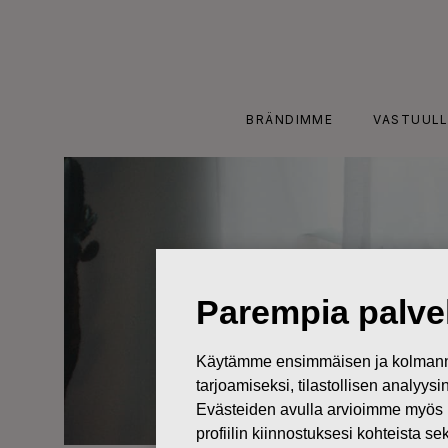
Skip
to
content
BRÄNDIMME
VASTUULL
Parempia palvel
Käytämme ensimmäisen ja kolmanne
tarjoamiseksi, tilastollisen analyys
Evästeiden avulla arvioimme myös 
profiilin kiinnostuksesi kohteista se