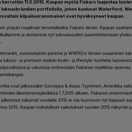
a kerrottiin 11.5.2015. Kaupan myötä Fiskars laajentaa tuote
en luksusbrändien portfoliolla, johon kuuluvat Waterford, 
ysvaltain kilpailuviranomaiset ovat hyväksyneet kaupan.
 ympäri maailman tervetulleeksi Fiskars-tiimiin. Kaupan saatta
tkallamme ja aloitamme nyt tulevaisuuden suunnittelemisen yhdes
.
otemerkit, vuosisatainen perinne ja WWRD:n tiimien osaaminen tuke
a luksus- ja premium-luokan kodin- ja lifestyle-tuotteita tarjoavist
Yhdysvalloissa ja vahvistaa entisestään Fiskarsin markkina-asema
auniskangas.
enttiä ovat jatkossakin Eurooppa & Aasia-Tyynimeri, Amerikka s
teiden liiketoimintayksikköä 1.7.2015 alkaen. Fiskarsin ensimmäi
ulkistetut näkymät vuodelle 2015 ei ota huomioon nyt loppuun saa
uonna 2015. Kaupan mahdolliset vaikutukset vuoden 2015 näkymiin ju