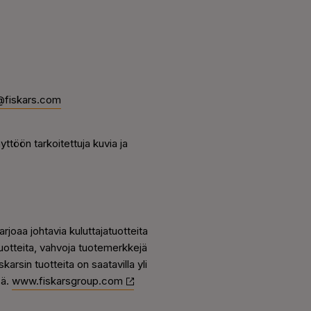
@fiskars.com
ttöön tarkoitettuja kuvia ja
rjoaa johtavia kuluttajatuotteita
tuotteita, vahvoja tuotemerkkejä
arsin tuotteita on saatavilla yli
sä.
www.fiskarsgroup.com