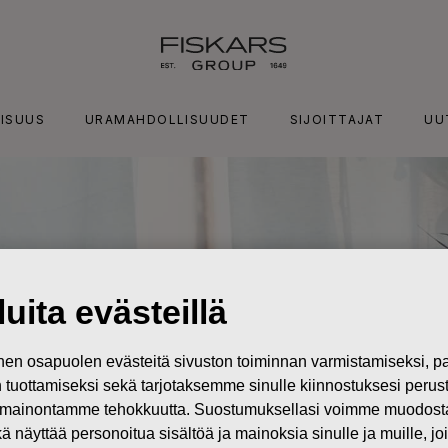
ISUUS
URAMAHDOLLISUUDET
SIJOITTAJAT
UU
uita evästeillä
n osapuolen evästeitä sivuston toiminnan varmistamiseksi,
in tuottamiseksi sekä tarjotaksemme sinulle kiinnostuksesi perus
mainontamme tehokkuutta. Suostumuksellasi voimme muodostaa e
kä näyttää personoitua sisältöä ja mainoksia sinulle ja muille, joi