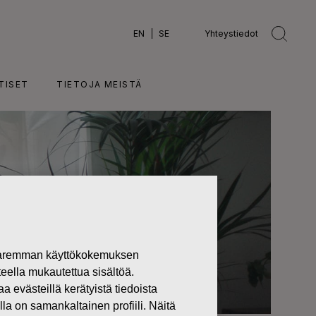
EN
SE
Yhteystiedot
TISET
TIETOJA MEISTÄ
 paremman käyttökokemuksen
teella mukautettua sisältöä.
västeillä kerätyistä tiedoista
lla on samankaltainen profiili. Näitä