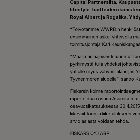
Capital Partnersilta. Kaupast
lifestyle-tuotteiden ikonist
Royal Albert ja Rogaška. Yhd
“Toivotamme WWRD:n henkilöstön
ensimmäinen askel yhteisellä ma
toimitusjohtaja Kari Kauniskangas
“Maailmanlaajuisesti tunnetut tu
pyrkimystä tulla yhdeksi johtavist
yhtiölle myös vahvan jalansijan 
Tyynenmeren alueella”, sanoo K
Fiskarsin kolme raportointisegm
raportoidaan osana Asumisen tuot
osavuosikatsauksessa 30.4.2015 j
liikevaihtoon ja liiketulokseen v
arvio asiasta voidaan tehdä.
FISKARS OYJ ABP