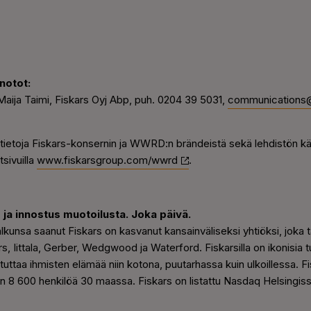
notot:
a Maija Taimi, Fiskars Oyj Abp, puh. 0204 39 5031,
communications
sätietoja Fiskars-konsernin ja WWRD:n brändeistä sekä lehdistön käy
tsivuilla
www.fiskarsgroup.com/wwrd
.
 ja innostus muotoilusta. Joka päivä.
kunsa saanut Fiskars on kasvanut kansainväliseksi yhtiöksi, joka ta
s, Iittala, Gerber, Wedgwood ja Waterford. Fiskarsilla on ikonisia 
tuttaa ihmisten elämää niin kotona, puutarhassa kuin ulkoillessa. Fisk
oin 8 600 henkilöä 30 maassa. Fiskars on listattu Nasdaq Helsingis