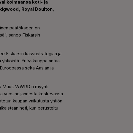
valikoimaansa koti- ja
Wedgwood, Royal Doulton,
minen päätökseen on
sä”, sanoo Fiskarsin
e Fiskarsin kasvustrategiaa ja
a yhtiöistä. Yrityskauppa antaa
a Euroopassa sekä Aasian ja
ekä Muut. WWRD:n myynti
stä vuosineljännestä koskevassa
tetun kaupan vaikutusta yhtiön
lkaistaan heti, kun perusteltu