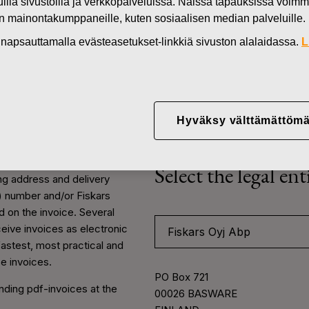
muilla sivustoilla ja verkkopalveluissa. Näissä tapauksissa voimme
en mainontakumppaneille, kuten sosiaalisen median palveluille.
in napsauttamalla evästeasetukset-linkkiä sivuston alalaidassa.
L
edot
Hyväksy välttämättömä
Select the legal ent
ng address and delivery
) number and/or Fiskars
 on the invoice. Several
eceive invoices as electronic
Fiskars Oyj Abp
fastest, most practical and
e invoices.
PO Box 721
nding pdf-invoices at the
00026 BASWARE