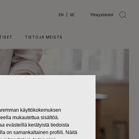
EN
SE
Yhteystiedot
TISET
TIETOJA MEISTÄ
 paremman käyttökokemuksen
teella mukautettua sisältöä.
västeillä kerätyistä tiedoista
lla on samankaltainen profiili. Näitä