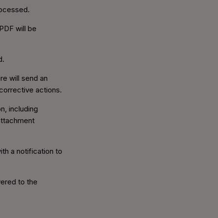
rocessed.
PDF will be
d.
e will send an
 corrective actions.
n, including
 attachment
th a notification to
vered to the