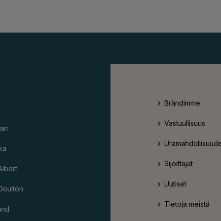
Brändimme
Vastuullisuus
an
Uramahdollisuude
ka
Sijoittajat
Albert
Uutiset
Doulton
Tietoja meistä
and