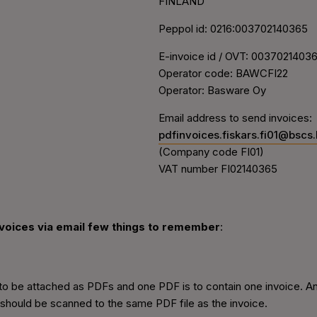
FINLAND
Peppol id: 0216:003702140365
E-invoice id / OVT: 0037021403
Operator code: BAWCFI22
Operator: Basware Oy
Email address to send invoices:
pdfinvoices.fiskars.fi01@bsc
(Company code FI01)
VAT number FI02140365
voices via email few things to remember
:
 to be attached as PDFs and one PDF is to contain one invoice. A
should be scanned to the same PDF file as the invoice.