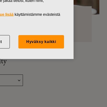
 jakaa tietosi, kuten nimi,
ue lisää
käyttämistämme evästeistä
t
Hyväksy kaikki
ity