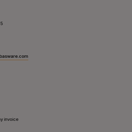
65
s.basware.com
ny invoice