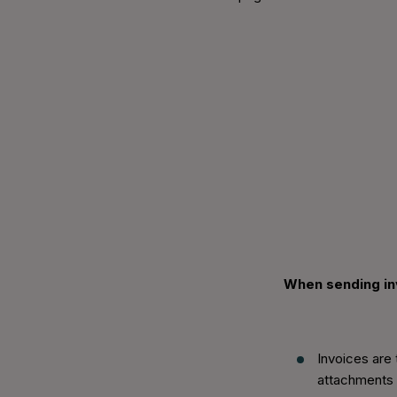
When sending in
Invoices are
attachments 