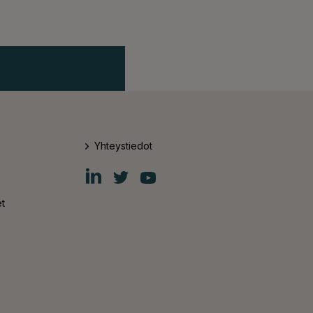
Yhteystiedot
Fiskars
Fiskars
Fiskars
Group
Group
Group
LinkedIn
Twitter
YouTube
t