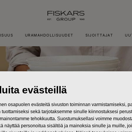
ISUUS
URAMAHDOLLISUUDET
SIJOITTAJAT
UU
uita evästeillä
n osapuolen evästeitä sivuston toiminnan varmistamiseksi,
in tuottamiseksi sekä tarjotaksemme sinulle kiinnostuksesi perus
mainontamme tehokkuutta. Suostumuksellasi voimme muodostaa e
kä näyttää personoitua sisältöä ja mainoksia sinulle ja muille, joi