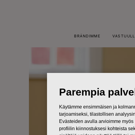
Skip
to
content
BRÄNDIMME
VASTUULL
Parempia palvel
Käytämme ensimmäisen ja kolmanne
tarjoamiseksi, tilastollisen analyys
Evästeiden avulla arvioimme myös 
profiilin kiinnostuksesi kohteista se