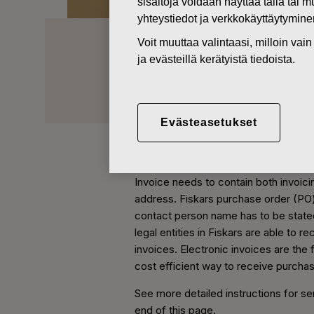
sisältöjä voidaan näyttää tällä tai 
yhteystiedot ja verkkokäyttäytymin
Voit muuttaa valintaasi, milloin va
Laskutusti
ja evästeillä kerätyistä tiedoista.
Yhteystiedot
Laskutustiedot
Evästeasetukset
Invoice needs to contain both invoici
address. Fiskars purchase order (PO
contact person name has to be stated
legal entities in Fiskars are able to r
invoices. Electronic invoices are the 
cost efficient way to receive purchas
See more detailed instructions for se
end of this page.