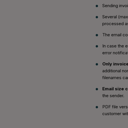
Sending invoi
Several (max
processed as
The email co
In case the 
error notific
Only invoic
additional n
filenames cann
Email size 
the sender.
PDF file vers
customer with