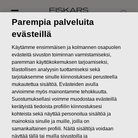
Skip
to
content
Parempia palveluita
evästeillä
Käytämme ensimmäisen ja kolmannen osapuolen
evästeitä sivuston toiminnan varmistamiseksi,
paremman käyttökokemuksen tarjoamiseksi,
tilastollisen analyysin tuottamiseksi sekä
tarjotaksemme sinulle kiinnostuksesi perusteella
mukautettua sisältöä. Evästeiden avulla
arvioimme myös mainontamme tehokkuutta.
Suostumuksellasi voimme muodostaa evästeillä
kerätyistä tiedoista profiilin kiinnostuksesi
kohteista sekä näyttää personoitua sisältöä ja
Toimipisteet
mainoksia sinulle ja muille, joilla on
samankaltainen profiili. Näitä sisältöjä voidaan
Yhteystiedot
Toimipisteet
näyttää tällä tai muilla sivustoilla ja