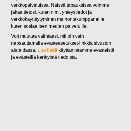
verkkopalveluissa. Näissä tapauksissa voimme
jakaa tietosi, kuten nimi, yhteystiedot ja
verkkokäyttäytyminen mainontakumppaneille,
kuten sosiaalisen median palveluille.
Voit muuttaa valintaasi, milloin vain
Toimistot
napsauttamalla evästeasetukset-linkkiä sivuston
alalaidassa.
Lue lisää
käyttämistämme evästeistä
ja evästeillä kerätyistä tiedoista.
Tuotanto- ja jakelukeskukset
Kohteet
Europe