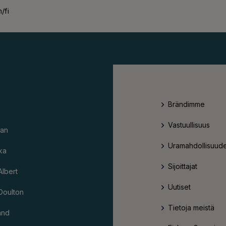
/fi
Brändimme
Vastuullisuus
an
Uramahdollisuude
ka
Sijoittajat
Albert
Uutiset
Doulton
Tietoja meistä
and