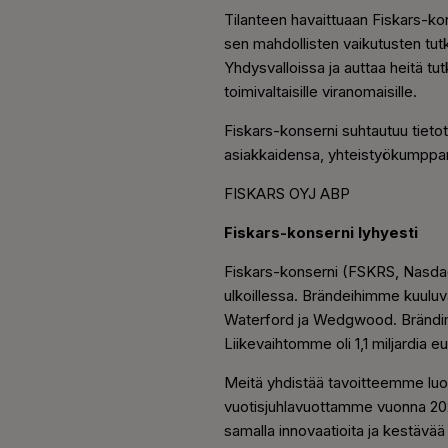
Tilanteen havaittuaan Fiskars-kon
sen mahdollisten vaikutusten tutk
Yhdysvalloissa ja auttaa heitä tu
toimivaltaisille viranomaisille.
Fiskars-konserni suhtautuu tietot
asiakkaidensa, yhteistyökumppan
FISKARS OYJ ABP
Fiskars-konserni lyhyesti
Fiskars-konserni (FSKRS, Nasdaq 
ulkoillessa. Brändeihimme kuulu
Waterford ja Wedgwood. Brändimme
Liikevaihtomme oli 1,1 miljardia 
Meitä yhdistää tavoitteemme luod
vuotisjuhlavuottamme vuonna 2024
samalla innovaatioita ja kestävää