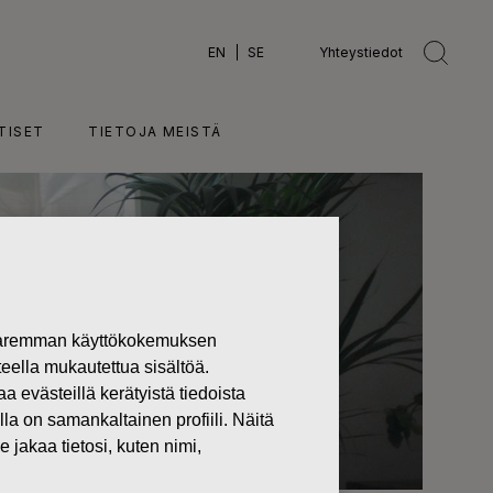
EN
SE
Yhteystiedot
TISET
TIETOJA MEISTÄ
 paremman käyttökokemuksen
teella mukautettua sisältöä.
västeillä kerätyistä tiedoista
lla on samankaltainen profiili. Näitä
 jakaa tietosi, kuten nimi,