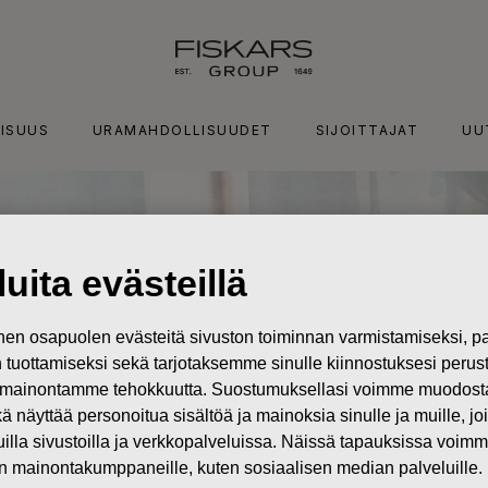
ISUUS
URAMAHDOLLISUUDET
SIJOITTAJAT
UU
uita evästeillä
n osapuolen evästeitä sivuston toiminnan varmistamiseksi,
in tuottamiseksi sekä tarjotaksemme sinulle kiinnostuksesi perus
mainontamme tehokkuutta. Suostumuksellasi voimme muodostaa e
kä näyttää personoitua sisältöä ja mainoksia sinulle ja muille, joi
muilla sivustoilla ja verkkopalveluissa. Näissä tapauksissa voimme
en mainontakumppaneille, kuten sosiaalisen median palveluille.