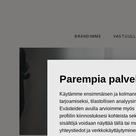
Skip
to
content
BRÄNDIMME
VASTUULL
Parempia palvel
Käytämme ensimmäisen ja kolmanne
tarjoamiseksi, tilastollisen analyys
Evästeiden avulla arvioimme myös 
profiilin kiinnostuksesi kohteista se
sisältöjä voidaan näyttää tällä tai 
yhteystiedot ja verkkokäyttäytymin