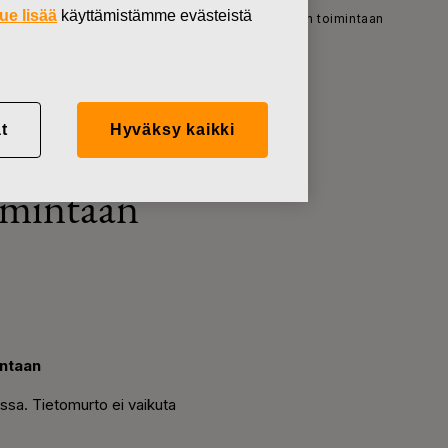
ue lisää
käyttämistämme evästeistä
 tietomurto Yhdysvalloissa – ei vaikutusta yhtiön toimintaan
t
Hyväksy kaikki
omurto
oimintaan
intaan
ssa. Tietomurto ei vaikuta