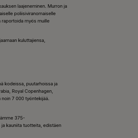
oukkauksen laajeneminen. Murron ja
iselle poliisiviranomaiselle
a raportoida myös muille
ojaamaan kuluttajiensa,
nä kodeissa, puutarhoissa ja
Arabia, Royal Copenhagen,
 noin 7 000 työntekijää.
ietämme 375-
a kauniita tuotteita, edistäen