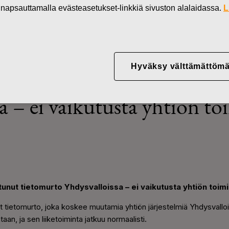
in napsauttamalla evästeasetukset-linkkiä sivuston alalaidassa.
L
Uutiset
Fiskars-konserniin on kohdistunut
Hyväksy välttämättömä
erniin on kohdistunut tiet
a – ei vaikutusta yhtiön t
unut tietomurto Yhdysvalloissa – ei vaikutusta yhtiön toim
t tietomurto, joka koskee muutamia yhtiön järjestelmiä Yhdysvalloi
an, ja sen liiketoiminta jatkuu normaalisti.