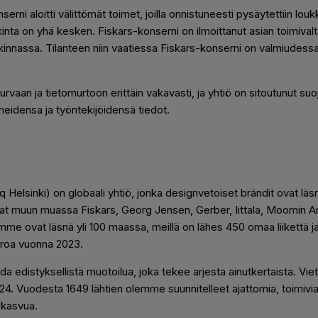
serni aloitti välittömät toimet, joilla onnistuneesti pysäytettiin l
inta on yhä kesken. Fiskars-konserni on ilmoittanut asian toimivalta
tkinnassa. Tilanteen niin vaatiessa Fiskars-konserni on valmiudess
urvaan ja tietomurtoon erittäin vakavasti, ja yhtiö on sitoutunut su
eidensa ja työntekijöidensä tiedot.
Helsinki) on globaali yhtiö, jonka designvetoiset brändit ovat läs
vat muun muassa Fiskars, Georg Jensen, Gerber, Iittala, Moomin 
 ovat läsnä yli 100 maassa, meillä on lähes 450 omaa liikettä ja
euroa vuonna 2023.
a edistyksellistä muotoilua, joka tekee arjesta ainutkertaista. V
. Vuodesta 1649 lähtien olemme suunnitelleet ajattomia, toimivia j
 kasvua.