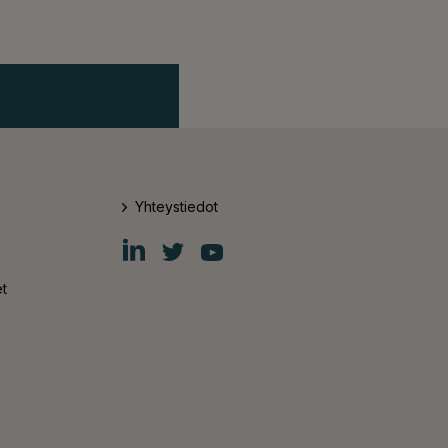
Yhteystiedot
Fiskars
Fiskars
Fiskars
Group
Group
Group
LinkedIn
Twitter
YouTube
t