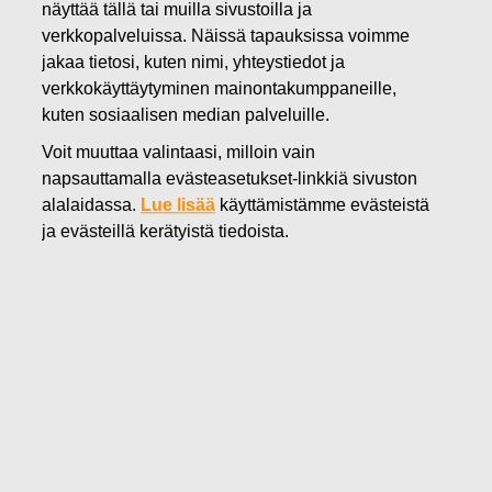
näyttää tällä tai muilla sivustoilla ja
23.07.2024
verkkopalveluissa. Näissä tapauksissa voimme
Fiskars Oyj Abp – Ilmoitus
jakaa tietosi, kuten nimi, yhteystiedot ja
verkkokäyttäytyminen mainontakumppaneille,
johdon liiketoimista – Siitonen
kuten sosiaalisen median palveluille.
Voit muuttaa valintaasi, milloin vain
Fiskars Oyj Abp
napsauttamalla evästeasetukset-linkkiä sivuston
Johtohenkilöiden liiketoimet
alalaidassa.
Lue lisää
käyttämistämme evästeistä
23.7.2024 klo 17.20
ja evästeillä kerätyistä tiedoista.
Fiskars Oyj Abp – Ilmoitus johdon liiketoimista –
Siitonen
Fiskars Oyj Abp on vastaanottanut seuraavan
markkinoiden väärinkäyttöasetuksen 19. artiklan mukaisen
ilmoituksen:
Fiskars Oyj Abp – Johdon liiketoimet – Siitonen
____________________________________________