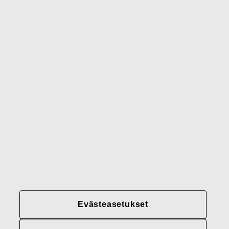
Waterford
Rörstrand
Gerber
Brändimme
Yhteystiedot
Fiskars
Fiskars
Fiskars
Vastuullisuus
Group
Group
Group
LinkedIn
Twitter
YouTube
Uramahdollisuudet
Sijoittajat
Uutiset
Tietoja meistä
Evästeasetukset
Fiskars Groupin