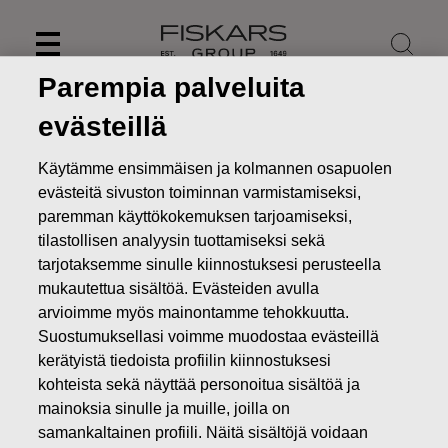
Skip
to
content
Parempia palveluita
evästeillä
Käytämme ensimmäisen ja kolmannen osapuolen
evästeitä sivuston toiminnan varmistamiseksi,
paremman käyttökokemuksen tarjoamiseksi,
tilastollisen analyysin tuottamiseksi sekä
tarjotaksemme sinulle kiinnostuksesi perusteella
mukautettua sisältöä. Evästeiden avulla
arvioimme myös mainontamme tehokkuutta.
Suostumuksellasi voimme muodostaa evästeillä
Uutiset
Fiskars Oyj Abp – Ilmoitus johdon liiketoimista –
kerätyistä tiedoista profiilin kiinnostuksesi
Siitonen
kohteista sekä näyttää personoitua sisältöä ja
JOHDON LIIKETOIMET
mainoksia sinulle ja muille, joilla on
samankaltainen profiili. Näitä sisältöjä voidaan