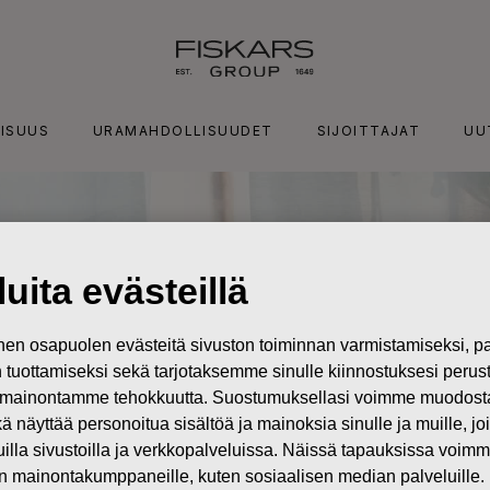
ISUUS
URAMAHDOLLISUUDET
SIJOITTAJAT
UU
uita evästeillä
n osapuolen evästeitä sivuston toiminnan varmistamiseksi,
in tuottamiseksi sekä tarjotaksemme sinulle kiinnostuksesi perus
mainontamme tehokkuutta. Suostumuksellasi voimme muodostaa e
kä näyttää personoitua sisältöä ja mainoksia sinulle ja muille, joi
muilla sivustoilla ja verkkopalveluissa. Näissä tapauksissa voimme
en mainontakumppaneille, kuten sosiaalisen median palveluille.