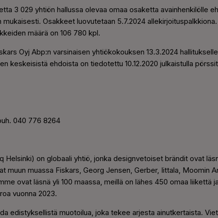
ta 3 029 yhtiön hallussa olevaa omaa osaketta avainhenkilölle eh
mukaisesti. Osakkeet luovutetaan 5.7.2024 allekirjoituspalkkiona. 
kkeiden määrä on 106 780 kpl.
kars Oyj Abp:n varsinaisen yhtiökokouksen 13.3.2024 hallituksell
n keskeisistä ehdoista on tiedotettu 10.12.2020 julkaistulla pörssit
 puh. 040 776 8264
Helsinki) on globaali yhtiö, jonka designvetoiset brändit ovat läs
vat muun muassa Fiskars, Georg Jensen, Gerber, Iittala, Moomin 
 ovat läsnä yli 100 maassa, meillä on lähes 450 omaa liikettä ja
euroa vuonna 2023.
a edistyksellistä muotoilua, joka tekee arjesta ainutkertaista. V