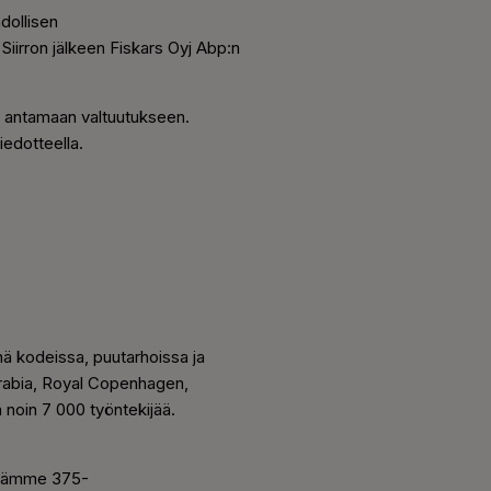
dollisen
Siirron jälkeen Fiskars Oyj Abp:n
e antamaan valtuutukseen.
iedotteella.
nä kodeissa, puutarhoissa ja
Arabia, Royal Copenhagen,
 noin 7 000 työntekijää.
ietämme 375-