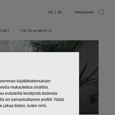
EN
SE
Yhteystiedot
TISET
TIETOJA MEISTÄ
 paremman käyttökokemuksen
teella mukautettua sisältöä.
västeillä kerätyistä tiedoista
lla on samankaltainen profiili. Näitä
 jakaa tietosi, kuten nimi,