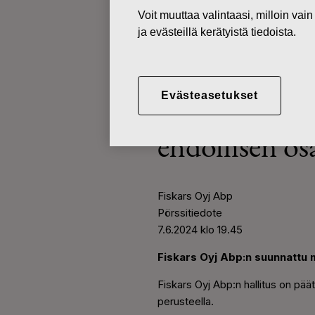
Voit muuttaa valintaasi, milloin va
ja evästeillä kerätyistä tiedoista.
PÖRSSITIEDOTTEET
07.06.2024
Evästeasetukset
Fiskars Oyj 
ehdollisen os
Fiskars Oyj Abp
Pörssitiedote
7.6.2024 klo 19.45
Fiskars Oyj Abp:n suunnattu 
Fiskars Oyj Abp:n hallitus on pä
perusteella.