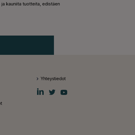
a kauniita tuotteita, edistäen
Yhteystiedot
Fiskars
Fiskars
Fiskars
Group
Group
Group
LinkedIn
Twitter
YouTube
t