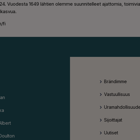
. Vuodesta 1649 lähtien olemme suunnitelleet ajattomia, toimivia j
 kasvua.
/fi
Brändimme
Vastuullisuus
an
Uramahdollisuude
ka
Sijoittajat
Albert
Uutiset
Doulton