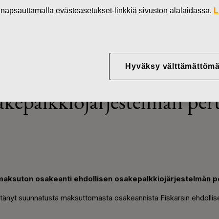
Uutiset
Fiskars Oyj Abp:n suunnattu maksuton
in napsauttamalla evästeasetukset-linkkiä sivuston alalaidassa.
L
Hyväksy välttämättömä
Abp:n suunnattu maksuton
akepalkkiojärjestelmän peru
maksuton osakeanti ehdollisen osakepalkkiojärjestelmän p
ättänyt suunnatusta maksuttomasta osakeannista Fiskarsin ehdolli