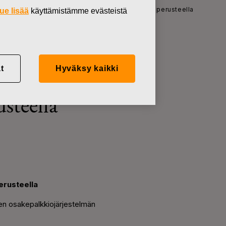
 osakeanti ehdollisen osakepalkkiojärjestelmän perusteella
ue lisää
käyttämistämme evästeistä
t
Hyväksy kaikki
 osakeanti
steella
erusteella
sen osakepalkkiojärjestelmän