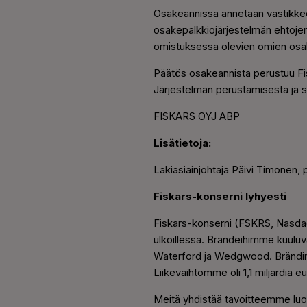
Osakeannissa annetaan vastikkeet
osakepalkkiojärjestelmän ehtojen 
omistuksessa olevien omien osa
Päätös osakeannista perustuu Fis
Järjestelmän perustamisesta ja se
FISKARS OYJ ABP
Lisätietoja:
Lakiasiainjohtaja Päivi Timonen,
Fiskars-konserni lyhyesti
Fiskars-konserni (FSKRS, Nasdaq 
ulkoillessa. Brändeihimme kuulu
Waterford ja Wedgwood. Brändimme
Liikevaihtomme oli 1,1 miljardia 
Meitä yhdistää tavoitteemme luod