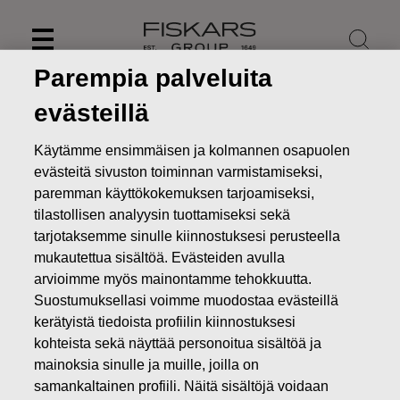
Skip
to
content
Parempia palveluita
evästeillä
Käytämme ensimmäisen ja kolmannen osapuolen
evästeitä sivuston toiminnan varmistamiseksi,
paremman käyttökokemuksen tarjoamiseksi,
tilastollisen analyysin tuottamiseksi sekä
tarjotaksemme sinulle kiinnostuksesi perusteella
mukautettua sisältöä. Evästeiden avulla
arvioimme myös mainontamme tehokkuutta.
Suostumuksellasi voimme muodostaa evästeillä
Uutiset
Fiskars Oyj Abp:n suunnattu maksuton osakeanti
kerätyistä tiedoista profiilin kiinnostuksesi
suoriteperusteisen osakepalkkiojärjestelmän perusteella
kohteista sekä näyttää personoitua sisältöä ja
PÖRSSITIEDOTTEET
mainoksia sinulle ja muille, joilla on
samankaltainen profiili. Näitä sisältöjä voidaan