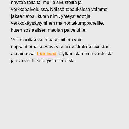
näyttää tällä tai muilla sivustoilla ja
11.03.2024
verkkopalveluissa. Näissä tapauksissa voimme
Fiskars Oyj Abp:n suunnattu
jakaa tietosi, kuten nimi, yhteystiedot ja
verkkokäyttäytyminen mainontakumppaneille,
maksuton osakeanti
kuten sosiaalisen median palveluille.
suoriteperusteisen
Voit muuttaa valintaasi, milloin vain
osakepalkkiojärjestelmän
napsauttamalla evästeasetukset-linkkiä sivuston
alalaidassa.
Lue lisää
käyttämistämme evästeistä
perusteella
ja evästeillä kerätyistä tiedoista.
Fiskars Oyj Abp
Pörssitiedote
11.3.2024 klo 13.50
Fiskars Oyj Abp:n suunnattu maksuton osakeanti
suoriteperusteisen osakepalkkiojärjestelmän
perusteella
Fiskars Oyj Abp:n hallitus on päättänyt suunnatusta