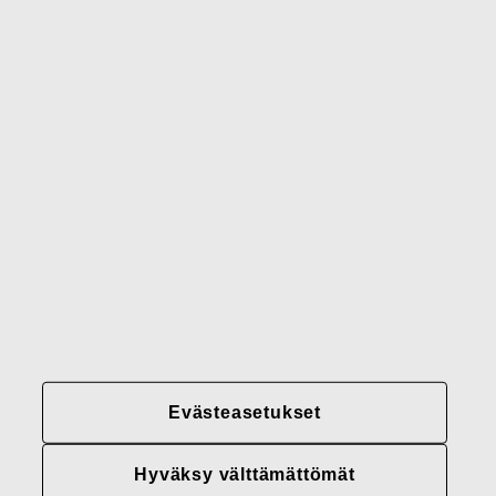
Waterford
Rörstrand
Gerber
Brändimme
Yhteystiedot
Fiskars
Fiskars
Fiskars
Vastuullisuus
Group
Group
Group
LinkedIn
Twitter
YouTube
Uramahdollisuudet
Sijoittajat
Uutiset
Tietoja meistä
Evästeasetukset
Fiskars Groupin
tietosuojakäytännöt
Hyväksy välttämättömät