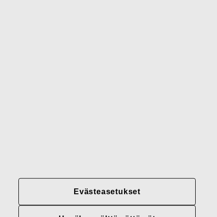
Waterford
Rörstrand
Gerber
Brändimme
Yhteystiedot
Fiskars
Fiskars
Fiskars
Vastuullisuus
Group
Group
Group
LinkedIn
Twitter
YouTube
Uramahdollisuudet
Sijoittajat
Uutiset
Tietoja meistä
Evästeasetukset
Fiskars Groupin
tietosuojakäytännöt