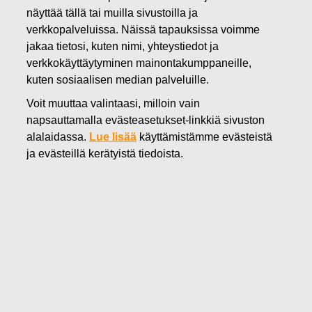
näyttää tällä tai muilla sivustoilla ja
verkkopalveluissa. Näissä tapauksissa voimme
28.02.2024
jakaa tietosi, kuten nimi, yhteystiedot ja
Suunnattu osakeanti Fiskarsin
verkkokäyttäytyminen mainontakumppaneille,
johdon omistusohjelman 2023
kuten sosiaalisen median palveluille.
uusille osallistujille ja omien
Voit muuttaa valintaasi, milloin vain
napsauttamalla evästeasetukset-linkkiä sivuston
osakkeiden luovutus
alalaidassa.
Lue lisää
käyttämistämme evästeistä
ja evästeillä kerätyistä tiedoista.
Fiskars Oyj Abp
Pörssitiedote
28.2.2024 klo 11.15
Suunnattu osakeanti Fiskarsin johdon
omistusohjelman 2023 uusille osallistujille ja omien
osakkeiden luovutus
Fiskars Oyj Abp kertoi 8.2.2024, että yhtiön hallitus on
päättänyt tarjota Fiskarsin johdon omistusohjelmaa 2023