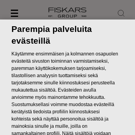
Skip
to
content
Parempia palveluita
evästeillä
Käytämme ensimmäisen ja kolmannen osapuolen
evästeitä sivuston toiminnan varmistamiseksi,
paremman käyttökokemuksen tarjoamiseksi,
tilastollisen analyysin tuottamiseksi sekä
tarjotaksemme sinulle kiinnostuksesi perusteella
mukautettua sisältöä. Evästeiden avulla
arvioimme myös mainontamme tehokkuutta.
Uutiset
Suunnattu osakeanti Fiskarsin johdon
Suostumuksellasi voimme muodostaa evästeillä
omistusohjelman 2023 uusille osallistujille ja omien
kerätyistä tiedoista profiilin kiinnostuksesi
osakkeiden luovutus
kohteista sekä näyttää personoitua sisältöä ja
mainoksia sinulle ja muille, joilla on
PÖRSSITIEDOTTEET
samankaltainen profiili. Näitä sisältöjä voidaan