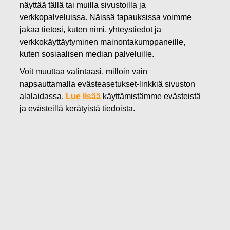
näyttää tällä tai muilla sivustoilla ja
12.02.2024
verkkopalveluissa. Näissä tapauksissa voimme
Fiskars Oyj Abp – Ilmoitus
jakaa tietosi, kuten nimi, yhteystiedot ja
verkkokäyttäytyminen mainontakumppaneille,
johdon liiketoimista – Siitonen
kuten sosiaalisen median palveluille.
Voit muuttaa valintaasi, milloin vain
Fiskars Oyj Abp
napsauttamalla evästeasetukset-linkkiä sivuston
Johtohenkilöiden liiketoimet
alalaidassa.
Lue lisää
käyttämistämme evästeistä
12.2.2024 klo 17.20
ja evästeillä kerätyistä tiedoista.
Fiskars Oyj Abp – Ilmoitus johdon liiketoimista –
Siitonen
Fiskars Oyj Abp on vastaanottanut seuraavan
markkinoiden väärinkäyttöasetuksen 19. artiklan mukaisen
ilmoituksen:
Fiskars Oyj Abp – Johdon liiketoimet – Siitonen
____________________________________________