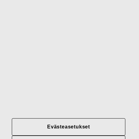
Wedgwood
Royal Doulton
Waterford
Rörstrand
Gerber
Brändimme
Yhteystiedot
Fiskars
Fiskars
Fiskars
Vastuullisuus
Group
Group
Group
LinkedIn
Twitter
YouTube
Uramahdollisuudet
Sijoittajat
Uutiset
Tietoja meistä
Evästeasetukset
Fiskars Groupin