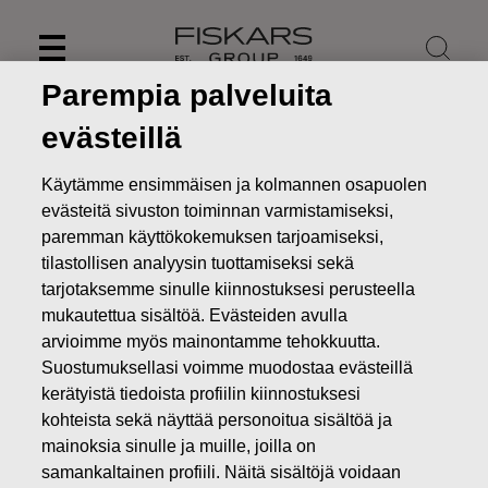
Skip
to
content
Parempia palveluita
evästeillä
Käytämme ensimmäisen ja kolmannen osapuolen
evästeitä sivuston toiminnan varmistamiseksi,
paremman käyttökokemuksen tarjoamiseksi,
tilastollisen analyysin tuottamiseksi sekä
tarjotaksemme sinulle kiinnostuksesi perusteella
mukautettua sisältöä. Evästeiden avulla
arvioimme myös mainontamme tehokkuutta.
Suostumuksellasi voimme muodostaa evästeillä
Uutiset
Fiskars Oyj Abp – Ilmoitus johdon liiketoimista –
kerätyistä tiedoista profiilin kiinnostuksesi
Siitonen
kohteista sekä näyttää personoitua sisältöä ja
JOHDON LIIKETOIMET
mainoksia sinulle ja muille, joilla on
samankaltainen profiili. Näitä sisältöjä voidaan